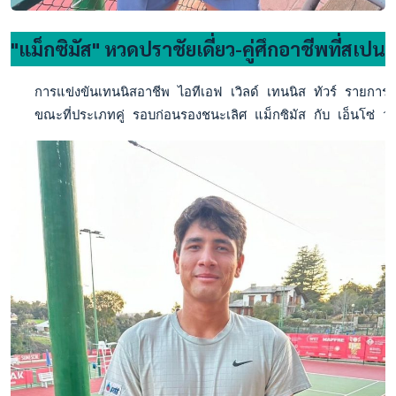
"แม็กซิมัส" หวดปราชัยเดี่ยว-คู่ศึกอาชีพที่สเปน
   การแข่งขันเทนนิสอาชีพ ไอทีเอฟ เวิลด์ เทนนิส ทัวร์ ราย
   ขณะที่ประเภทคู่ รอบก่อนรองชนะเลิศ แม็กซิมัส กับ เอ็นโซ่ 