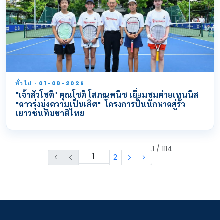
ทั่วไป · 01-08-2026
"เจ้าสัวโชติ" คุณโชติ โสภณพนิช เยี่ยมชมค่ายเทนนิส
"ดาวรุ่งมุ่งความเป็นเลิศ" โครงการปั้นนักหวดสู่รั้ว
เยาวชนทีมชาติไทย
1 / 1114
2