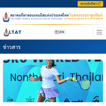
Skip to content
ระบบนักกีฬา
สมาคมกีฬาลอนเทนนิสแห่งประเทศไทย
ในพระบรมราชูปถัมภ์
THE LAWN TENNIS ASSOCIATION OF THAILAND
· UNDER HIS MAJESTY’S PATRONAGE
LTAT
EN
ข่าวสาร