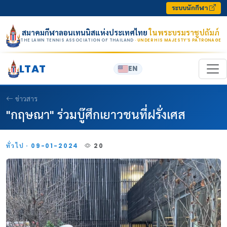
Skip to content
ระบบนักกีฬา
สมาคมกีฬาลอนเทนนิสแห่งประเทศไทย
ในพระบรมราชูปถัมภ์
THE LAWN TENNIS ASSOCIATION OF THAILAND
· UNDER HIS MAJESTY’S PATRONAGE
LTAT
EN
ข่าวสาร
"กฤษณา" ร่วมบู๊ศึกเยาวชนที่ฝรั่งเศส
ทั่วไป · 09-01-2024
20