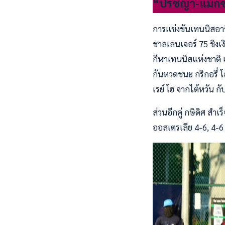
“ปรัชญา-แม็กซิ
การแข่งขันเทนนิสอาช
ชาลเลนเจอร์ 75 ชิงเ
กีฬาเทนนิสแห่งชาติ เ
กันหวดชนะ กริกอรี่ 
เรย์ โฮ จากไต้หวัน ก
ส่วนอีกคู่ กษิดิศ สำ
ออสเตรเลีย 4-6, 4-6