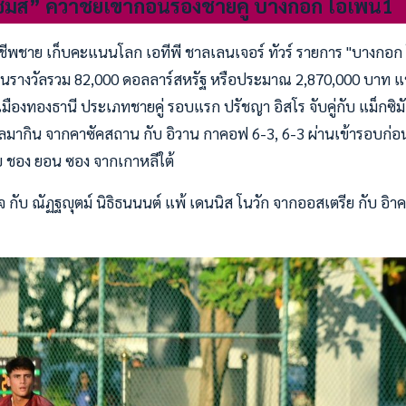
มัส” คว้าชัยเข้าก่อนรองชายคู่ บางกอก โอเพ่น1
ีพชาย เก็บคะแนนโลก เอทีพี ชาลเลนเจอร์ ทัวร์ รายการ "บางกอก 
งินรางวัลรวม 82,000 ดอลลาร์สหรัฐ หรือประมาณ 2,870,000 บาท แข่
มืองทองธานี ประเภทชายคู่ รอบแรก ปรัชญา อิสโร จับคู่กับ แม็กซิม
โลมากิน จากคาซัคสถาน กับ อิวาน กาคอฟ 6-3, 6-3 ผ่านเข้ารอบก่
ับ ชอง ยอน ซอง จากเกาหลีใต้
เร็จ กับ ณัฏฐญุตม์ นิธิธนนนต์ แพ้ เดนนิส โนวัก จากออสเตรีย กับ อ