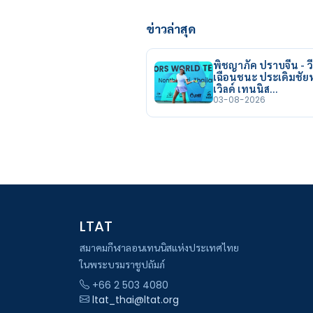
ข่าวล่าสุด
พิชญาภัค ปราบจีน - วี
เฉือนชนะ ประเดิมชั
เวิลด์ เทนนิส…
03-08-2026
LTAT
สมาคมกีฬาลอนเทนนิสแห่งประเทศไทย
ในพระบรมราชูปถัมภ์
+66 2 503 4080
ltat_thai@ltat.org