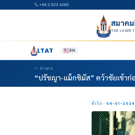
Skip to content
+66 2 503 4080
สมาคม
THE LAWN 
LTAT
EN
ข่าวสาร
“ปรัชญา-แม็กซิมัส” คว้าชัยเข้าก
ทั่วไป · 04-01-202