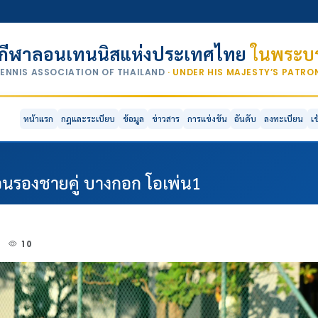
กีฬาลอนเทนนิสแห่งประเทศไทย
ในพระบร
TENNIS ASSOCIATION OF THAILAND
· UNDER HIS MAJESTY’S PATR
หน้าแรก
กฎและระเบียบ
ข้อมูล
ข่าวสาร
การแข่งขัน
อันดับ
ลงทะเบียน
เ
่อนรองชายคู่ บางกอก โอเพ่น1
4
10