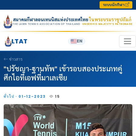
Skip to content
ระบบนักกีฬา
สมาคมกีฬาลอนเทนนิสแห่งประเทศไทย
ในพระบรมราชูปถัมภ์
THE LAWN TENNIS ASSOCIATION OF THAILAND
· UNDER HIS MAJESTY’S PATRONAGE
LTAT
EN
ข่าวสาร
"ปรัชญา-ฐานทัพ" เข้ารอบสองประเภทคู่
ศึกไอทีเอฟที่มาเลเซีย
ทั่วไป · 01-12-2023
15