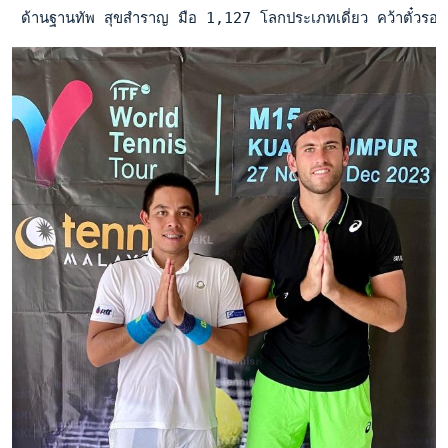
 ด้านฐานทัพ สุขสำราญ มือ 1,127 โลกประเภทเดี่ยว คว้าตั๋วรอ