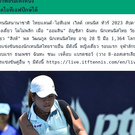
ว์ฟอร์มเต็งหนึ่ง
ดไอทีเอฟปักษ์ใต้
นนิสนานาชาติ ไทยแลนด์-ไอทีเอฟ เวิลด์ เทนนิส ทัวร์ 2023 สัปดา
ดี่ยว โผไม่พลิก เมื่อ "ออมสิน" อัญชิสา ฉันทะ นักเทนนิสไทย วัย
ยว "สิงห์" พล วัฒนกูล นักเทนนิสไทย อายุ 28 ปี มือ 1,364 โลก
ข่งขันของนักเทนนิสไทยรายอื่น มีดังนี้ หญิงเดี่ยว รอบแรก จุฬา
อบแรก ธนเพชร ฉันทะ ชนะ เจค็อบ แบรดชอว์ (วาง 8-ออสเตรเลีย
ารแข่งขันคู่อื่น ๆ มีดังนี้ https://live.itftennis.co