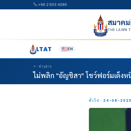
Skip to content
+66 2 503 4080
สมาคม
THE LAWN 
LTAT
EN
ข่าวสาร
ไม่พลิก "อัญชิสา" โชว์ฟอร์มเต็งห
ทั่วไป · 24-08-202