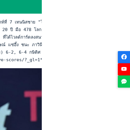
ห์ที่ 7 เทนนิสชาย "ไอทีเอฟ เมนส์ เวิลด์ ทัวร์ 2023 (1)" และเ
 20 ปี มือ 478 โลก ที่ในรายการนี้ถูกจัดให้เป็นเต็ง 1 ของรายก
 ที่ได้ไวลด์การ์ดลงสนาม เก็บเซตแรกจาก โคดี้ เพียร์สัน หนุ่มอ
ลักษณ์ แซ่อึ้ง ชนะ ภาวินี ร่วมรักษ์ 6-0, 6-1 พัชรินทร์ ชีพช
) 6-2, 6-4 กษิดิศ สำเร็จ (วาง 3) ชนะ อิคบาล อิสฮาค (อินเ
m/en/live-scores/?_gl=1*1g0sc5w*_ga*NzQ1ODg0NTI5LjE2O