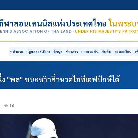
กีฬาลอนเทนนิสแห่งประเทศไทย
ในพระบร
TENNIS ASSOCIATION OF THAILAND
· UNDER HIS MAJESTY’S PATR
หน้าแรก
กฎและระเบียบ
ข้อมูล
ข่าวสาร
การแข่งขัน
อันดับ
ลงทะเบียน
เ
นึ่ง "พล" ชนะหวิวลิ่วหวดไอทีเอฟปักษ์ใต้
3
10