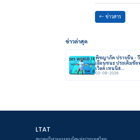
ข่าวสาร
ข่าวล่าสุด
พิชญาภัค ปราบจีน - วี
เฉือนชนะ ประเดิมชั
เวิลด์ เทนนิส…
03-08-2026
LTAT
สมาคมกีฬาลอนเทนนิสแห่งประเทศไทย