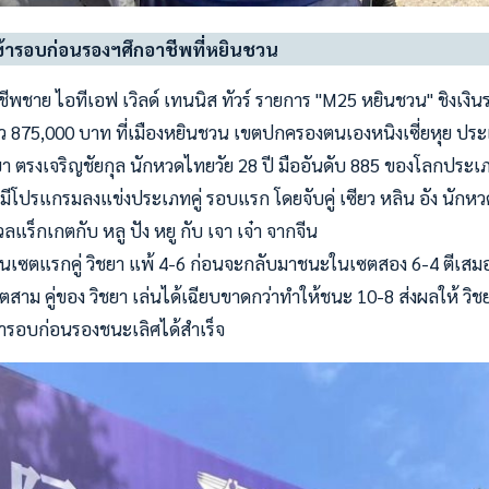
เข้ารอบก่อนรองฯศึกอาชีพที่หยินชวน
ีพชาย ไอทีเอฟ เวิลด์ เทนนิส ทัวร์ รายการ "M25 หยินชวน" ชิงเงิน
 875,000 บาท ที่เมืองหยินชวน เขตปกครองตนเองหนิงเซี่ยหุย ประเทศ
ิชยา ตรงเจริญชัยกุล นักหวดไทยวัย 28 ปี มืออันดับ 885 ของโลกประเภทเ
ีโปรแกรมลงแข่งประเภทคู่ รอบแรก โดยจับคู่ เซียว หลิน อัง นักหวดจ
งดวลแร็กเกตกับ หลู ปัง หยู กับ เจา เจ๋า จากจีน
ในเซตแรกคู่ วิชยา แพ้ 4-6 ก่อนจะกลับมาชนะในเซตสอง 6-4 ตีเส
าม คู่ของ วิชยา เล่นได้เฉียบขาดกว่าทำให้ชนะ 10-8 ส่งผลให้ วิชย
ข้ารอบก่อนรองชนะเลิศได้สำเร็จ