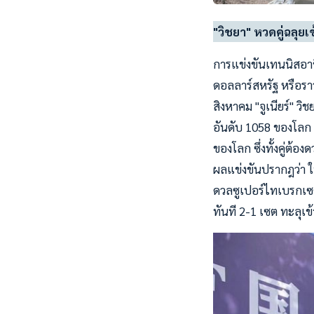
"วิชยา" หวดคู่ฉลุย
การแข่งขันเทนนิสอาช
ดอลลาร์สหรัฐ หรือราว
สิงหาคม "จูเนียร์" ว
อันดับ 1058 ของโลก ม
ของโลก ซึ่งทั้งคู่ต้อ
ผลแข่งขันปรากฎว่า 
ดวลซูเปอร์ไทเบรกเซตส
ทันที 2-1 เซต ทะลุเ