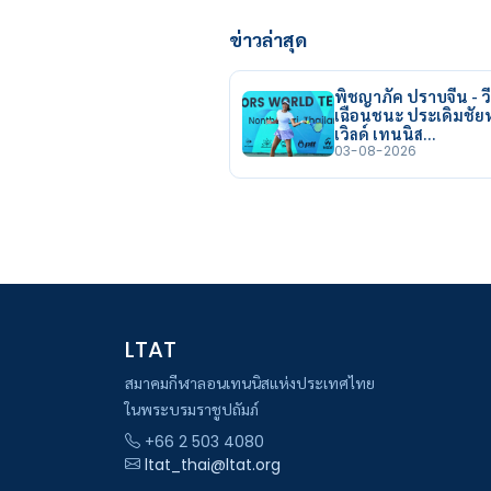
ข่าวล่าสุด
พิชญาภัค ปราบจีน - วี
เฉือนชนะ ประเดิมชั
เวิลด์ เทนนิส…
03-08-2026
LTAT
สมาคมกีฬาลอนเทนนิสแห่งประเทศไทย
ในพระบรมราชูปถัมภ์
+66 2 503 4080
ltat_thai@ltat.org