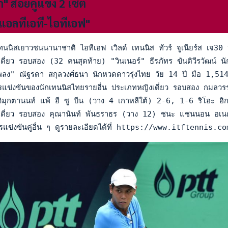
" สอยคู่แข่ง 2 เซต
"แอลทีเอที-ไอทีเอฟ"
นนิสเยาวชนนานาชาติ ไอทีเอฟ เวิลด์ เทนนิส ทัวร์ จูเนียร์ส เจ30 น
่ยว รอบสอง (32 คนสุดท้าย) "วินเนอร์" ธีรภัทร ขันติวีรวัฒน์ นั
ง" ณัฐรดา สกุลวงศ์ธนา นักหวดดาวรุ่งไทย วัย 14 ปี มือ 1,514 
แข่งขันของนักเทนนิสไทยรายอื่น ประเภทหญิงเดี่ยว รอบสอง กม
ิมุกตานนท์ แพ้ อี ซู บีน (วาง 4 เกาหลีใต้) 2-6, 1-6 ริโอะ ฮิก
ี่ยว รอบสอง คุณานันท์ พันธราธร (วาง 12) ชนะ แชนนอน อเนค 
รแข่งขันคู่อื่น ๆ ดูรายละเอียดได้ที่ https://www.itfte