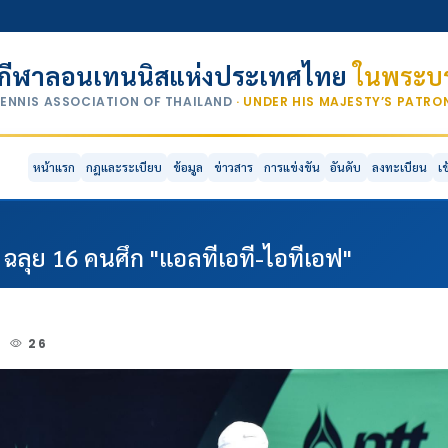
กีฬาลอนเทนนิสแห่งประเทศไทย
ในพระบร
TENNIS ASSOCIATION OF THAILAND
· UNDER HIS MAJESTY’S PATR
หน้าแรก
กฎและระเบียบ
ข้อมูล
ข่าวสาร
การแข่งขัน
อันดับ
ลงทะเบียน
เ
ต ฉลุย 16 คนศึก "แอลทีเอที-ไอทีเอฟ"
3
26