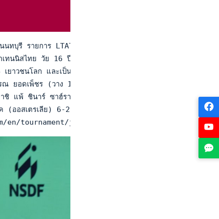
นทบุรี รายการ LTAT - ITF JUNIORS J30 (แอลทีเอที - ไอทีเอฟ จูเน
กเทนนิสไทย วัย 16 ปี ดีกรีเยาวชนทีมชาติไทยชุดปัจจุบัน มือ 1,6
เยาวชนโลก และเป็นเยาวชนทีมชาติไทยชุดปัจจุบัน ทำผลงานในประเภ
ลวรรณ ยอดเพ็ชร (วาง 1) ชนะ วันใส กสิกรรมไพบูลย์ 6-3, 6-1 
าชิ แพ้ ชินาร์ ซาฮ์รา ชูเคย์นา เฮริยาดี้ ซุงโกโร่ (อินโดนีเซี
(ออสเตรเลีย) 6-2, 6-2 ริว โกฏิกุล ชนะ ฮง กิ่ว เลา (วาง 4
nnis.com/en/tournament/j30-nonthaburi/tha/2023/j-j30-th