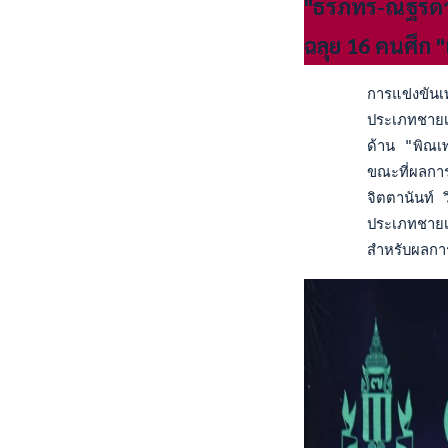
"ธีรภัทร-ณัฐรดา
ฉลุย 16 คนศึก 
       การแข่งขันเท
       ประเภทชายเดี
       ด้าน "พิณเพล
       ขณะที่ผลการ
       จิตตานันท์ ว
       ประเภทชายเด
       สำหรับผลกา