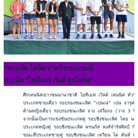
"พรนภัส-โยษิตา" คว้ารองแชมป์
เทนนิส "ไอทีเอฟ เวิลด์ จูเนียร์ส"
       ศึกเทนนิสเยาวชนนานาชาติ ไอทีเอฟ เวิลด์ เทนนิส ทัวร์ จ
       ประเภทชายเดี่ยว รอบรองชนะเลิศ "เปนเน่" เปน จารุศร 
       ด้านหญิงเดี่ยว รอบรองชนะเลิศ จาง เสวี่ยถง (วาง 3 จี
       จากนั้นเป็นการแข่งขันประเภทคู่ รอบชิงชนะเลิศ โดย 
       ประเภทหญิงคู่ รอบชิงชนะเลิศ พรนภัส หงส์จำรัสศิลป์ ก
       ขณะที่ประเภทชายคู่ รอบชิงชนะเลิศ เหวียน ได คันห์ ก