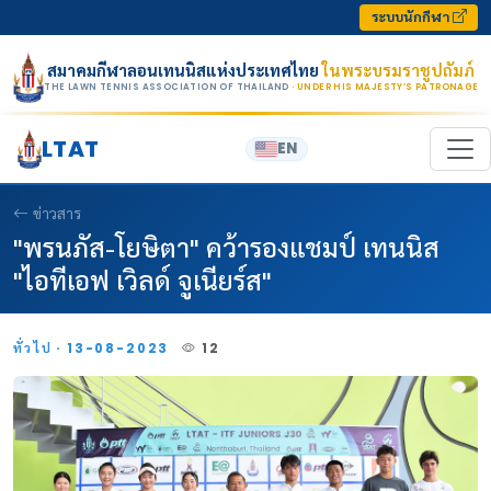
Skip to content
ระบบนักกีฬา
สมาคมกีฬาลอนเทนนิสแห่งประเทศไทย
ในพระบรมราชูปถัมภ์
THE LAWN TENNIS ASSOCIATION OF THAILAND
· UNDER HIS MAJESTY’S PATRONAGE
LTAT
EN
ข่าวสาร
"พรนภัส-โยษิตา" คว้ารองแชมป์ เทนนิส
"ไอทีเอฟ เวิลด์ จูเนียร์ส"
ทั่วไป · 13-08-2023
12