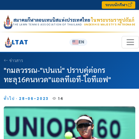
Skip to content
ระบบนักกีฬา
สมาคมกีฬาลอนเทนนิสแห่งประเทศไทย
ในพระบรมราชูปถัมภ์
THE LAWN TENNIS ASSOCIATION OF THAILAND
· UNDER HIS MAJESTY’S PATRONAGE
LTAT
EN
ข่าวสาร
"กมลวรรณ-"เปนเน่" ปราบคู่ต่อกร
ทะลุ16คนหวด"แอลทีเอที-ไอทีเอฟ"
ทั่วไป · 28-06-2023
14