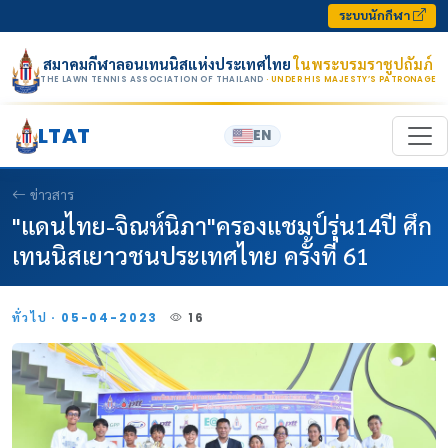
Skip to content
ระบบนักกีฬา
สมาคมกีฬาลอนเทนนิสแห่งประเทศไทย
ในพระบรมราชูปถัมภ์
THE LAWN TENNIS ASSOCIATION OF THAILAND
· UNDER HIS MAJESTY’S PATRONAGE
LTAT
EN
ข่าวสาร
"แดนไทย-จิณห์นิภา"ครองแชมป์รุ่น14ปี ศึก
เทนนิสเยาวชนประเทศไทย ครั้งที่ 61
ทั่วไป · 05-04-2023
16