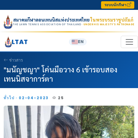
Skip to content
ระบบนักกีฬา
สมาคมกีฬาลอนเทนนิสแห่งประเทศไทย
ในพระบรมราชูปถัมภ์
THE LAWN TENNIS ASSOCIATION OF THAILAND
· UNDER HIS MAJESTY’S PATRONAGE
LTAT
EN
ข่าวสาร
"มนัญชญา" โค่นมือวาง 6 เข้ารอบสอง
เทนนิสจาการ์ตา
ทั่วไป · 02-04-2023
25