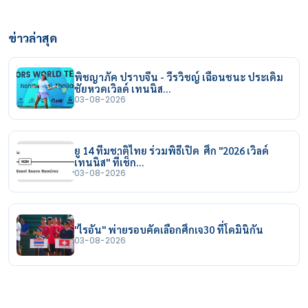
ข่าวล่าสุด
พิชญาภัค ปราบจีน - วีรวิชญ์ เฉือนชนะ ประเดิม
ชัยหวดเวิลด์ เทนนิส…
03-08-2026
ยู 14 ทีมชาติไทย ร่วมพิธีเปิด ศึก "2026 เวิลด์
เทนนิส" ที่เช็ก…
03-08-2026
"ไรอัน" พ่ายรอบคัดเลือกศึกเจ30 ที่โดมินิกัน
03-08-2026