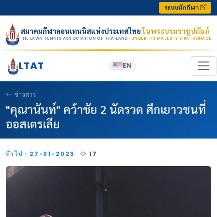
Skip to content
ระบบนักกีฬา
สมาคมกีฬาลอนเทนนิสแห่งประเทศไทย
ในพระบรมราชูปถัมภ์
THE LAWN TENNIS ASSOCIATION OF THAILAND
· UNDER HIS MAJESTY’S PATRONAGE
LTAT
EN
ข่าวสาร
"คุณานันท์" คว้าชัย 2 นัดรวด ศึกเยาวชนที่
ออสเตรเลีย
ทั่วไป · 27-01-2023
17