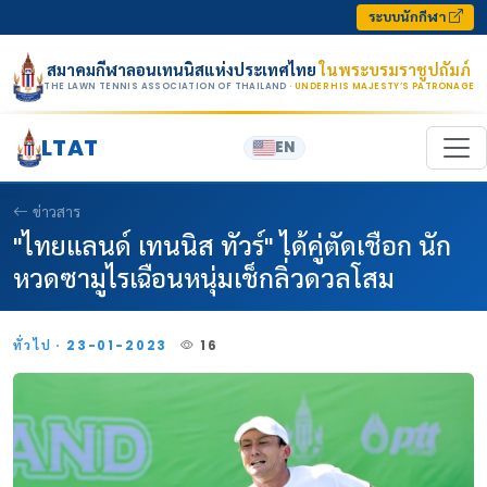
Skip to content
ระบบนักกีฬา
สมาคมกีฬาลอนเทนนิสแห่งประเทศไทย
ในพระบรมราชูปถัมภ์
THE LAWN TENNIS ASSOCIATION OF THAILAND
· UNDER HIS MAJESTY’S PATRONAGE
LTAT
EN
ข่าวสาร
"ไทยแลนด์ เทนนิส ทัวร์" ได้คู่ตัดเชือก นัก
หวดซามูไรเฉือนหนุ่มเช็กลิ่วดวลโสม
ทั่วไป · 23-01-2023
16