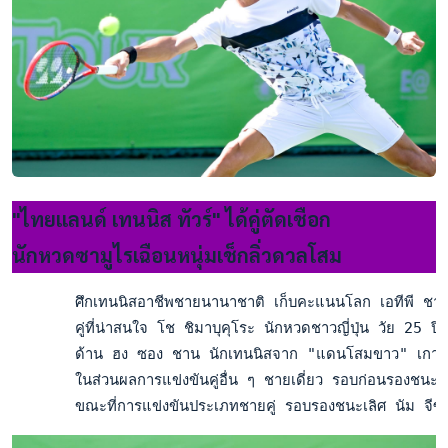
"ไทยแลนด์ เทนนิส ทัวร์" ได้คู่ตัดเชือก
นักหวดซามูไรเฉือนหนุ่มเช็กลิ่วดวลโสม
       ศึกเทนนิสอาชีพชายนานาชาติ เก็บคะแนนโลก เอทีพี ชาลเล
       คู่ที่น่าสนใจ โช ชิมาบุคุโระ นักหวดชาวญี่ปุ่น วัย 25
       ด้าน ฮง ซอง ชาน นักเทนนิสจาก "แดนโสมขาว" เกาหลีใต้ 
       ในส่วนผลการแข่งขันคู่อื่น ๆ ชายเดี่ยว รอบก่อนรองชน
       ขณะที่การแข่งขันประเภทชายคู่ รอบรองชนะเลิศ นัม จีซุ