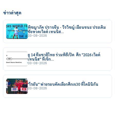
ข่าวล่าสุด
พิชญาภัค ปราบจีน - วีรวิชญ์ เฉือนชนะ ประเดิม
ชัยหวดเวิลด์ เทนนิส…
03-08-2026
ยู 14 ทีมชาติไทย ร่วมพิธีเปิด ศึก "2026 เวิลด์
เทนนิส" ที่เช็ก…
03-08-2026
"ไรอัน" พ่ายรอบคัดเลือกศึกเจ30 ที่โดมินิกัน
03-08-2026