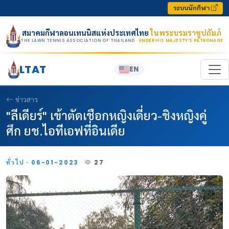
Skip to content
ระบบนักกีฬา
สมาคมกีฬาลอนเทนนิสแห่งประเทศไทย
ในพระบรมราชูปถัมภ์
THE LAWN TENNIS ASSOCIATION OF THAILAND
· UNDER HIS MAJESTY’S PATRONAGE
LTAT
EN
ข่าวสาร
"ลีเดียร์" เข้าตัดเชือกหญิงเดี่ยว-ชิงหญิงคู่
ศึก ยช.ไอทีเอฟที่อินเดีย
ทั่วไป · 06-01-2023
27