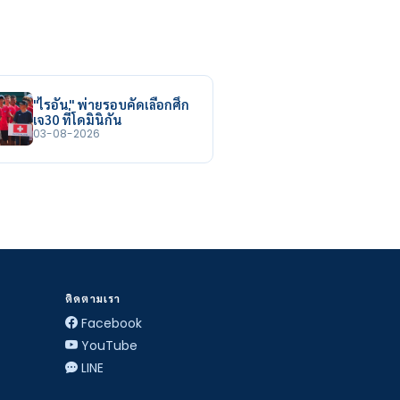
"ไรอัน" พ่ายรอบคัดเลือกศึก
เจ30 ที่โดมินิกัน
03-08-2026
ติดตามเรา
Facebook
YouTube
LINE