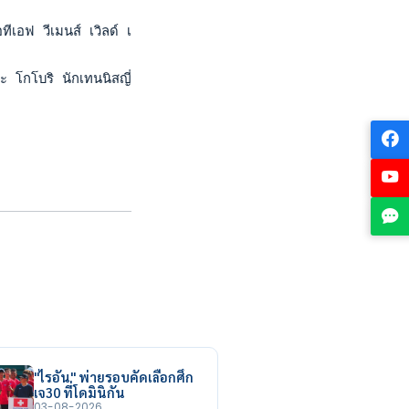
ไอทีเอฟ วีเมนส์ เวิลด์ เทนนิส ทัวร์ รายการ “ดับเบิลยู 60 เกียวโ
ะ โกโบริ นักเทนนิสญี่ปุ่น แพ้ เอิน ชั่ว เหลียง กับ ฟ่าง เซี๊ยะ
"ไรอัน" พ่ายรอบคัดเลือกศึก
เจ30 ที่โดมินิกัน
03-08-2026