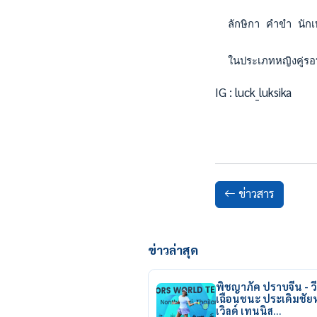
  ลักษิกา คำขำ นักเท
  ในประเภทหญิงคู่รอ
IG : luck_luksika
ข่าวสาร
ข่าวล่าสุด
พิชญาภัค ปราบจีน - วี
เฉือนชนะ ประเดิมชั
เวิลด์ เทนนิส…