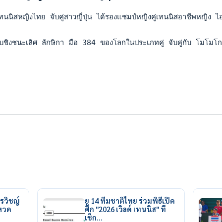
นนิสหญิงไทย จับคู่สาวญี่ปุ่น ได้รองแชมป์หญิงคู่เทนนิสอาชีพหญิง 
บชิงชนะเลิศ ลักษิกา มือ 384 ของโลกในประเภทคู่ จับคู่กับ โมโมโก
รวิชญ์
ยู 14 ทีมชาติไทย ร่วมพิธีเปิด
ยหวด
ศึก "2026 เวิลด์ เทนนิส" ที่
เช็ก…