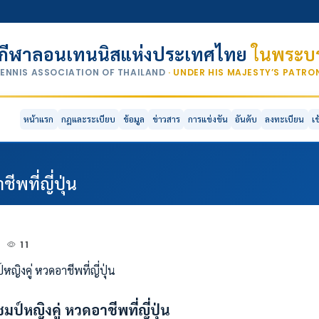
กีฬาลอนเทนนิสแห่งประเทศไทย
ในพระบร
TENNIS ASSOCIATION OF THAILAND
· UNDER HIS MAJESTY’S PATR
หน้าแรก
กฎและระเบียบ
ข้อมูล
ข่าวสาร
การแข่งขัน
อันดับ
ลงทะเบียน
เ
พที่ญี่ปุ่น
2
11
มป์หญิงคู่ หวดอาชีพที่ญี่ปุ่น