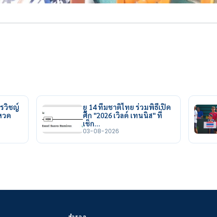
รวิชญ์
ยู 14 ทีมชาติไทย ร่วมพิธีเปิด
ยหวด
ศึก "2026 เวิลด์ เทนนิส" ที่
เช็ก…
03-08-2026
สำรวจ