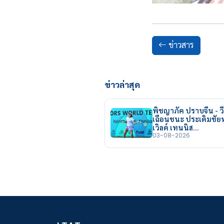
ข่าวสาร
ข่าวล่าสุด
พิชญาภัค ปราบจีน - วี
เฉือนชนะ ประเดิมชั
เวิลด์ เทนนิส…
03-08-2026