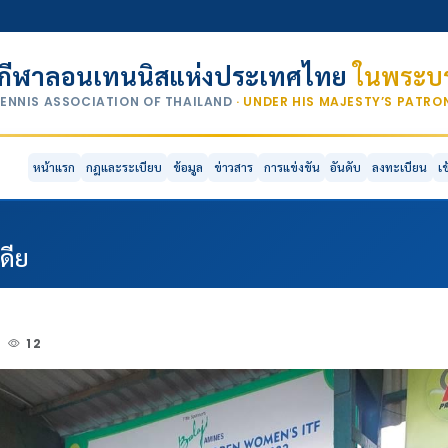
กีฬาลอนเทนนิสแห่งประเทศไทย
ในพระบร
TENNIS ASSOCIATION OF THAILAND
· UNDER HIS MAJESTY’S PATR
หน้าแรก
กฎและระเบียบ
ข้อมูล
ข่าวสาร
การแข่งขัน
อันดับ
ลงทะเบียน
เ
ดีย
2
12