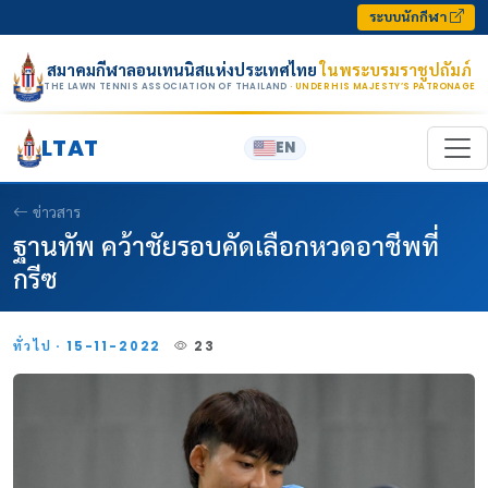
Skip to content
ระบบนักกีฬา
สมาคมกีฬาลอนเทนนิสแห่งประเทศไทย
ในพระบรมราชูปถัมภ์
THE LAWN TENNIS ASSOCIATION OF THAILAND
· UNDER HIS MAJESTY’S PATRONAGE
LTAT
EN
ข่าวสาร
ฐานทัพ คว้าชัยรอบคัดเลือกหวดอาชีพที่
กรีซ
ทั่วไป · 15-11-2022
23