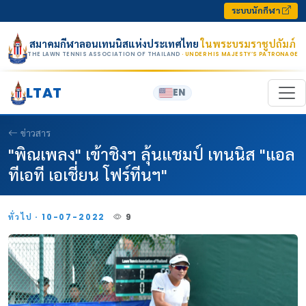
Skip to content
ระบบนักกีฬา
สมาคมกีฬาลอนเทนนิสแห่งประเทศไทย
ในพระบรมราชูปถัมภ์
THE LAWN TENNIS ASSOCIATION OF THAILAND
· UNDER HIS MAJESTY’S PATRONAGE
LTAT
EN
ข่าวสาร
"พิณเพลง" เข้าชิงฯ ลุ้นแชมป์ เทนนิส "แอล
ทีเอที เอเชี่ยน โฟร์ทีนฯ"
ทั่วไป · 10-07-2022
9