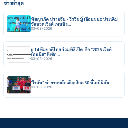
ข่าวล่าสุด
พิชญาภัค ปราบจีน - วีรวิชญ์ เฉือนชนะ ประเดิม
ชัยหวดเวิลด์ เทนนิส…
03-08-2026
ยู 14 ทีมชาติไทย ร่วมพิธีเปิด ศึก "2026 เวิลด์
เทนนิส" ที่เช็ก…
03-08-2026
"ไรอัน" พ่ายรอบคัดเลือกศึกเจ30 ที่โดมินิกัน
03-08-2026