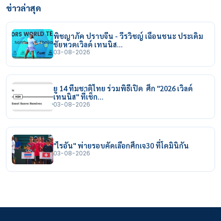
ข่าวล่าสุด
พิชญาภัค ปราบจีน - วีรวิชญ์ เฉือนชนะ ประเดิม
ชัยหวดเวิลด์ เทนนิส…
03-08-2026
ยู 14 ทีมชาติไทย ร่วมพิธีเปิด ศึก "2026 เวิลด์
เทนนิส" ที่เช็ก…
03-08-2026
"ไรอัน" พ่ายรอบคัดเลือกศึกเจ30 ที่โดมินิกัน
03-08-2026