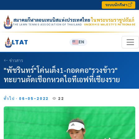
Skip to content
ระบบนักกีฬา
สมาคมกีฬาลอนเทนนิสแห่งประเทศไทย
ในพระบรมราชูปถัมภ์
THE LAWN TENNIS ASSOCIATION OF THAILAND
· UNDER HIS MAJESTY’S PATRONAGE
LTAT
EN
ข่าวสาร
"พัชรินทร์"โค่นเต็ง1-กอดคอ"รวงข้าว"
ทะยานตัดเชือกหวดไอทีเอฟที่เชียงราย
ทั่วไป · 06-05-2022
22