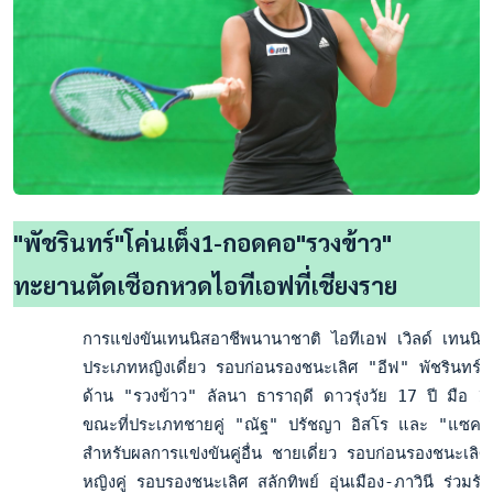
"พัชรินทร์"โค่นเต็ง1-กอดคอ"รวงข้าว"
ทะยานตัดเชือกหวดไอทีเอฟที่เชียงราย
       การแข่งขันเทนนิสอาชีพนานาชาติ ไอทีเอฟ เวิลด์ เทนนิส 
       ประเภทหญิงเดี่ยว รอบก่อนรองชนะเลิศ "อีฟ" พัชรินทร์ ช
       ด้าน "รวงข้าว" ลัลนา ธาราฤดี ดาวรุ่งวัย 17 ปี มือ 
       ขณะที่ประเภทชายคู่ "ณัฐ" ปรัชญา อิสโร และ "แซค" ฐานท
       สำหรับผลการแข่งขันคู่อื่น ชายเดี่ยว รอบก่อนรองชนะเ
       หญิงคู่ รอบรองชนะเลิศ สลักทิพย์ อุ่นเมือง-ภาวินี ร่วม