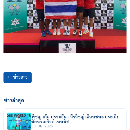
ข่าวสาร
ข่าวล่าสุด
พิชญาภัค ปราบจีน - วีรวิชญ์ เฉือนชนะ ประเดิม
ชัยหวดเวิลด์ เทนนิส…
03-08-2026