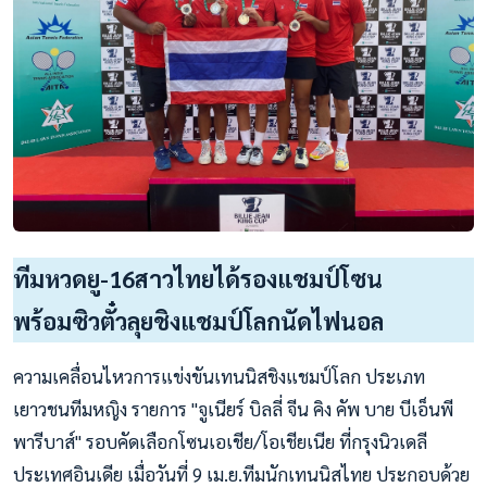
ทีมหวดยู-16สาวไทยได้รองแชมป์โซน
พร้อมซิวตั๋วลุยชิงแชมป์โลกนัดไฟนอล
ความเคลื่อนไหวการแข่งขันเทนนิสชิงแชมป์โลก ประเภท
เยาวชนทีมหญิง รายการ "จูเนียร์ บิลลี่ จีน คิง คัพ บาย บีเอ็นพี
พารีบาส์" รอบคัดเลือกโซนเอเชีย/โอเชียเนีย ที่กรุงนิวเดลี
ประเทศอินเดีย เมื่อวันที่ 9 เม.ย.ทีมนักเทนนิสไทย ประกอบด้วย