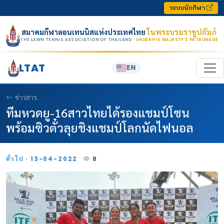
Skip to content
ระบบนักกีฬา
สมาคมกีฬาลอนเทนนิสแห่งประเทศไทย
ในพระบรมราชูปถัมภ์
THE LAWN TENNIS ASSOCIATION OF THAILAND
· UNDER HIS MAJESTY’S PATRONAGE
LTAT
EN
ข่าวสาร
ทีมหวดยู-16สาวไทยได้รองแชมป์โซน
พร้อมซิวตั๋วลุยชิงแชมป์โลกนัดไฟนอล
ทั่วไป · 13-04-2022
8