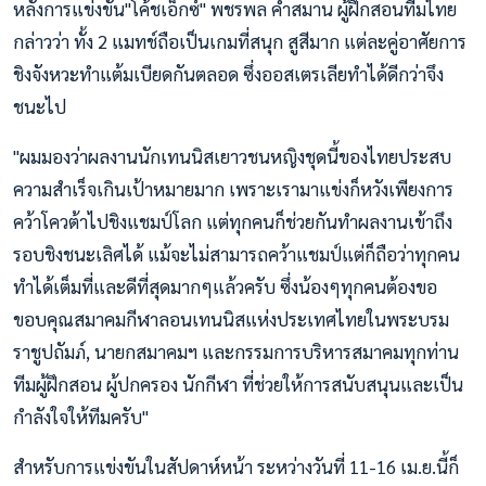
หลังการแข่งขัน"โค้ชเอ็กซ์" พชรพล คำสมาน ผู้ฝึกสอนทีมไทย
กล่าวว่า ทั้ง 2 แมทช์ถือเป็นเกมที่สนุก สูสีมาก แต่ละคู่อาศัยการ
ชิงจังหวะทำแต้มเบียดกันตลอด ซึ่งออสเตรเลียทำได้ดีกว่าจึง
ชนะไป
"ผมมองว่าผลงานนักเทนนิสเยาวชนหญิงชุดนี้ของไทยประสบ
ความสำเร็จเกินเป้าหมายมาก เพราะเรามาแข่งก็หวังเพียงการ
คว้าโควต้าไปชิงแชมป์โลก แต่ทุกคนก็ช่วยกันทำผลงานเข้าถึง
รอบชิงชนะเลิศได้ แม้จะไม่สามารถคว้าแชมป์แต่ก็ถือว่าทุกคน
ทำได้เต็มที่และดีที่สุดมากๆแล้วครับ ซึ่งน้องๆทุกคนต้องขอ
ขอบคุณสมาคมกีฬาลอนเทนนิสแห่งประเทศไทยในพระบรม
ราชูปถัมภ์, นายกสมาคมฯ และกรรมการบริหารสมาคมทุกท่าน
ทีมผู้ฝึกสอน ผู้ปกครอง นักกีฬา ที่ช่วยให้การสนับสนุนและเป็น
กำลังใจให้ทีมครับ"
สำหรับการแข่งขันในสัปดาห์หน้า ระหว่างวันที่ 11-16 เม.ย.นี้ก็