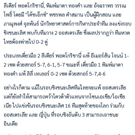
ลีเดียร์ พอดโกริชานี่, พิมพ์มาดา ทองคำ และ อัจฉราพร วรรณ
โพธิ์ โดยมี "โค้ชเอ็กซ์" พชรพล คำสมาน เป็นผู้ฝึกสอน และ
ภาณุพงศ์ จุลพันธ์ นักวิทยาศาสตร์การกีฬาประจำทีม ลงแข่งรอบ
ชิงชนะเลิศ พบกับทีมวาง 2 ออสเตรเลีย ซึ่งผลปรากฎว่า ทีมหวด
ไทยต้องพ่ายไป 0-2 คู่
ประเภทเดี่ยวมือ 2 ลีเดียร์ พอดโกริชานี่ แพ้ อีเมอร์สัน โจนน์ 1-
2 เซต ด้วยสกอร์ 5-7, 6-1, 5-7 ขณะที่ เดี่ยวมือ 1 พิมพ์มาดา
ทองคำ แพ้ ลิลี่ เทเลอร์ 0-2 เซต ด้วยสกอร์ 5-7,4-6
อย่างไรก็ตาม แม้ในรอบชิงชนะเลิศทีมไทยจะแพ้ ออสเตรเลีย
แต่ก็ยังทำให้สามารถคว้าโควต้าตัวแทนจากโซนเอเชีย/โอเชีย
เนีย ไปแข่งขันรอบชิงชนะเลิศ 16 ทีมสุดท้ายของโลก ร่วมกับ
ออสเตรเลีย และ ญี่ปุ่น ที่รอบชิงอันดับ 3 สามารถเอาชนะ
อินเดีย