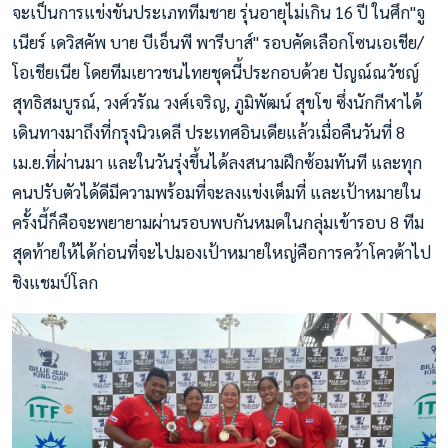
จะเป็นการแข่งขันประเภททีมชาย รุ่นอายุไม่เกิน 16 ปี ในศึก"จู
เนียร์ เดวิสคัพ บาย บีเอ็นพี พารีบาส์" รอบคัดเลือกโซนเอเชีย/
โอเชียเนีย โดยทีมเยาวชนไทยชุดนี้ประกอบด้วย ปัญณ์ณวัชญ์
สุทธิสมบูรณ์, วงศ์วรัณ วงศ์เจริญ, ภูมิพัฒน์ สุขโข ซึ่งนักกีฬาได้
เดินทางมาถึงที่กรุงนิวเดลี ประเทศอินเดียแล้วเมื่อคืนวันที่ 8
เม.ย.ที่ผ่านมา และในวันรุ่งขึ้นได้ลงสนามฝึกซ้อมทันที และทุก
คนปรับตัวได้ดีมีความพร้อมที่จะลงแข่งเต็มที่ และเป้าหมายใน
ครั้งนี้ก็คือจะพยายามผ่านรอบพบกันหมดในกลุ่มเข้ารอบ 8 ทีม
สุดท้ายให้ได้ก่อนที่จะไปมองเป้าหมายใหญ่คือการคว้าโควต้าไป
ชิงแชมป์โลก