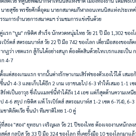
ลัตเวีย ที่ศูนย์พัฒนากีฬาเทนนิสแห่งชาติ เมืองทองธานี ได้มีพิธีเปิด
ดยมี นายสุชัย พรชัยศักดิ์อุดม นายกสมาคมกีฬาลอนเทนนิสแห่งประ
กรรมการอำนวยการสมาคมฯ ร่วมชมการแข่งขันด้วย
คู่แรก "บูม" กษิดิศ สำเร็จ นักหวดหนุ่มไทย วัย 21 ปี มือ 1,302 ขอ
โรเบิร์ตส์ สตรอมบาห์ส วัย 22 ปี มือ 742 ของโลก เดี่ยวมือสองของลัตเวี
ฏว่า เซตแรก สู้กันได้อย่างสนุก ต้องตัดสินด้วยไทเบรกและเป็น กษิ
รก 4-7
ั้งแต่สองเกมแรก จากนั้นต่างรักษาเกมเสิร์ฟของตัวเองไว้ได้ เสมอก
จ ขึ้นนำ 4-3 และเก็บได้อีก 2 เกม เอาชนะไป 6-3 ทำให้เสมอ 1-1 
สิร์ฟเป็นอาวุธ ซึ่งในแมทช์นี้ทำได้ถึง 14 เอซ แต่ก็สุดต้านความเ
ายไป 4-6 สรุป กษิดิศ แพ้ โรเบิร์ตส์ สตรอมบาห์ส 1-2 เซต 6-7(4), 6-
ีมชาติลัตเวีย ขึ้นนำ ทีมชาติไทย 1-0 คู่
ือคู่ที่สอง "สอง" ยุทธนา เจริญผล วัย 21 ปีของไทย ต้องเจองานหนั
เนสต์ส กูลบิส วัย 33 ปี มือ 324 ของโลก ที่เคยรั้งมือ 10 ของโลกมาแล