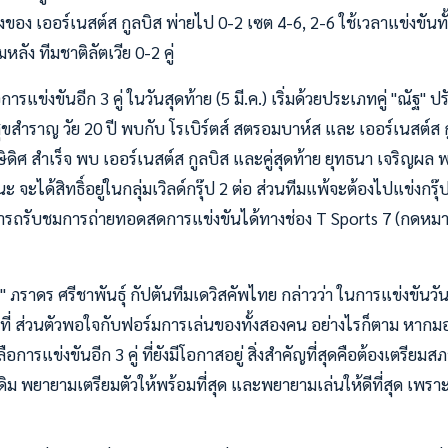
อง เออร์เนสต์ส กูลบิส พ่ายไป 0-2 เซต 4-6, 2-6 ใช้เวลาแข่งขันทั้งส
ลัง ทีมชาติลัตเวีย 0-2 คู่
ารแข่งขันอีก 3 คู่ ในวันสุดท้าย (5 มี.ค.) เริ่มด้วยประเภทคู่ "ณัฐ" ปร
ขสำราญ วัย 20 ปี พบกับ โรเบิร์ตส์ สตรอมบาห์ส และ เออร์เนสต์ส 
 กษิดิศ สำเร็จ พบ เออร์เนสต์ส กูลบิส และคู่สุดท้าย ยุทธนา เจริญผล พ
จะได้สิทธิ์อยู่ในกลุ่มเวิลด์กรุ๊ป 2 ต่อ ส่วนทีมแพ้จะต้องไปแข่งกร
รับชมการถ่ายทอดสดการแข่งขันได้ทางช่อง T Sports 7 (กดหมายเลข
 ภราดร ศรีชาพันธุ์ กัปตันทีมเดวิสคัพไทย กล่าวว่า ในการแข่งขันวัน
มที่ ส่วนตัวพอใจกับฟอร์มการเล่นของทั้งสองคน อย่างไรก็ตาม หาก
ลือการแข่งขันอีก 3 คู่ ที่ยังมีโอกาสอยู่ สิ่งสำคัญที่สุดคือต้องเตรีย
ิม พยายามเตรียมตัวให้พร้อมที่สุด และพยายามเล่นให้ดีที่สุด เพราะ