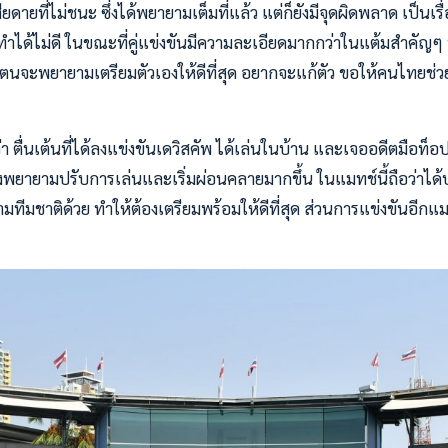
กเสียดายที่ไม่ชนะ ซึ่งได้พยายามเต็มที่แล้ว แต่ก็ยังมีจุดผิดพลาด เป็น
ังทำได้ไม่ดี ในขณะที่คู่แข่งขันมีความละเอียดมากกว่าในแต้มสำคัญๆ
์ ตนจะพยายามเตรียมตัวเองให้ดีที่สุด อยากจะแก้ตัว ขอให้คนไทยช่ว
่า ตื่นเต้นที่ได้ลงแข่งขันเดวิสคัพ ได้เล่นในบ้าน และเจออดีตมือท็
จึงพยายามปรับการเล่นและเริ่มผ่อนคลายมากขึ้น ในแมทช์นี้ถือว่า
ีมชาติด้วย ทำให้ต้องเตรียมพร้อมให้ดีที่สุด ส่วนการแข่งขันอีกแมทช