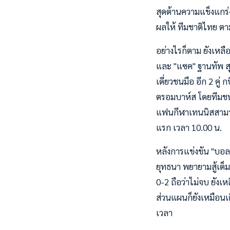
สุดต้านความแข็งแกร่งข
ผลให้ ทีมชาติไทย ตามห
อย่างไรก็ตาม ยังเหลือก
และ "แซค" ฐานทัพ สุ
เดี่ยวชนมือ อีก 2 คู่
ตรอมบาห์ส โดยทีมชนะ 
แฟนกีฬาเทนนิสสามารถ
แรก เวลา 10.00 น.
หลังการแข่งขัน "บอล"
ยุทธนา พยายามสู้เต็
0-2 ถือว่าไม่จบ ยังเห
ส่วนแผนก็ยังเหมือนเด
เวลา