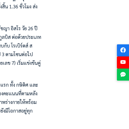
ิ้น 1.36 ชั่วโมง ส่ง
ัชญา อิสโร วัย 26 ปี
กูลบิส ต่อด้วยประเภท
บกับ โรเบิร์ตส์ ส
ุ๊ป 3 ตามโซนต่อไป
 7) เริ่มแข่งขันคู่
แรก ทั้ง กษิดิศ และ
มองคะแนนที่ตามหลัง
มสภาพร่างกายให้พร้อม
ยังมีโอกาสอยู่ทุก