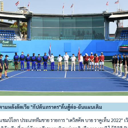
ามหลังลัตเวีย "กัปตันภราดร"ลั่นสู้ต่อ-ยันแผนเดิม
แชมป์โลก ประเภททีมชาย รายการ "เดวิสคัพ บาย ราคูเท็น 2022" เวิ