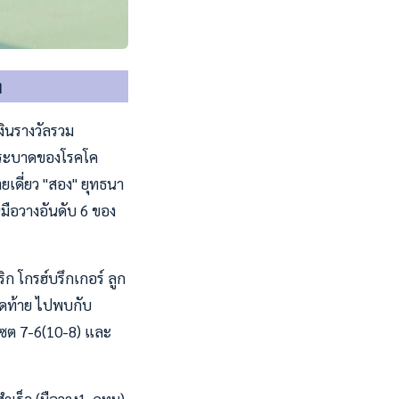
ฯ
งินรางวัลรวม
่ระบาดของโรคโค
ยเดี่ยว "สอง" ยุทธนา
นมือวางอันดับ 6 ของ
 โกรฮ์บรึกเกอร์ ลูก
สุดท้าย ไปพบกับ
 เซต 7-6(10-8) และ