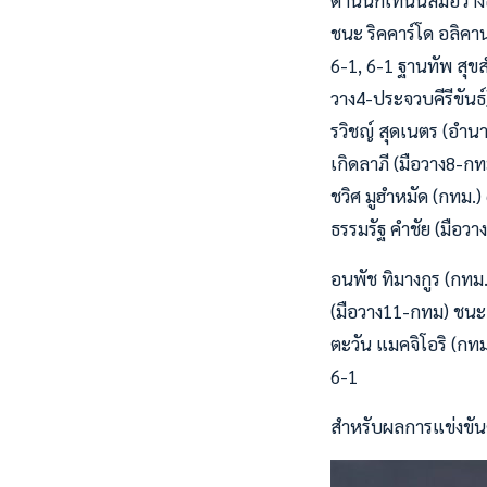
ด้านนักเทนนิสมือวาง
ชนะ ริคคาร์โด อลิคาน
6-1, 6-1 ฐานทัพ สุขส
วาง4-ประจวบคีรีขันธ์)
รวิชญ์ สุดเนตร (อำน
เกิดลาภี (มือวาง8-กท
ชวิศ มูฮำหมัด (กทม.) 
ธรรมรัฐ คำชัย (มือวา
อนพัช ทิมางกูร (กทม.
(มือวาง11-กทม) ชนะ ธ
ตะวัน แมคจิโอริ (กทม
6-1
สำหรับผลการแข่งขันคู่