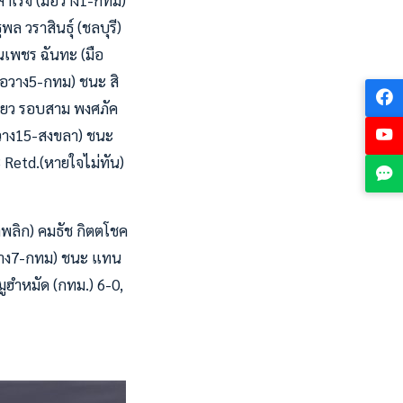
สำเร็จ (มือวาง1-กทม)
ล วราสินธุ์ (ชลบุรี)
ธนเพชร ฉันทะ (มือ
(มือวาง5-กทม) ชนะ สิ
ี่ยว รอบสาม พงศภัค
ือวาง15-สงขลา) ชนะ
-3 Retd.(หายใจไม่ทัน)
วาพลิก) คมธัช กิตตโชค
ือวาง7-กทม) ชนะ แทน
มูฮำหมัด (กทม.) 6-0,