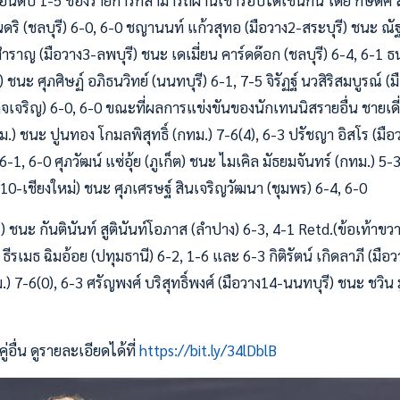
อันดับ 1-5 ของรายการก็สามารถผ่านเข้ารอบได้เช่นกัน โดย กษิดิศ 
ดริ (ชลบุรี) 6-0, 6-0 ชญานนท์ แก้วสุทอ (มือวาง2-สระบุรี) ชนะ ณัฐพ
ำราญ (มือวาง3-ลพบุรี) ชนะ เดเมี่ยน คาร์ดด๊อก (ชลบุรี) 6-4, 6-1 
 ชนะ ศุภศิษฏ์ อภิธนวิทย์ (นนทบุรี) 6-1, 7-5 จิรัฏฐ์ นวสิริสมบูรณ์ 
าจเจริญ) 6-0, 6-0 ขณะที่ผลการแข่งขันของนักเทนนิสรายอื่น ชายเด
ม.) ชนะ ปูนทอง โกมลพิสุทธิ์ (กทม.) 7-6(4), 6-3 ปรัชญา อิสโร (ม
6-1, 6-0 ศุภวัฒน์ แซ่อุ้ย (ภูเก็ต) ชนะ ไมเคิล มัธยมจันทร์ (กทม.) 5
ง10-เชียงใหม่) ชนะ ศุภเศรษฐ์ สินเจริญวัฒนา (ชุมพร) 6-4, 6-0
) ชนะ กันตินันท์ สูตินันท์โอภาส (ลำปาง) 6-3, 4-1 Retd.(ข้อเท้าข
ีรเมธ ฉิมอ้อย (ปทุมธานี) 6-2, 1-6 และ 6-3 กิติรัตน์ เกิดลาภี (ม
.) 7-6(0), 6-3 ศรัญพงศ์ บริสุทธิ์พงศ์ (มือวาง14-นนทบุรี) ชนะ ชวิน 
อื่น ดูรายละเอียดได้ที่
https://bit.ly/34lDblB