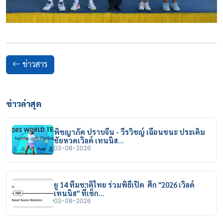
ข่าวสาร
ข่าวล่าสุด
พิชญาภัค ปราบจีน - วีรวิชญ์ เฉือนชนะ ประเดิม
ชัยหวดเวิลด์ เทนนิส…
03-08-2026
ยู 14 ทีมชาติไทย ร่วมพิธีเปิด ศึก "2026 เวิลด์
เทนนิส" ที่เช็ก…
03-08-2026