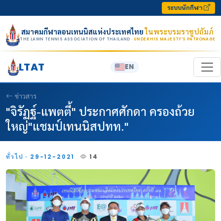
Skip to content
ระบบนักกีฬา
สมาคมกีฬาลอนเทนนิสแห่งประเทศไทย
ในพระบรมราชูปถัมภ์
THE LAWN TENNIS ASSOCIATION OF THAILAND
· UNDER HIS MAJESTY’S PATRONAGE
LTAT
EN
ข่าวสาร
"จิรัฏฐ์-แพตตี้" ประกาศศักดา ครองถ้วย
ใหญ่"แชมป์เทนนิสปทท."
ทั่วไป · 29-12-2021
14