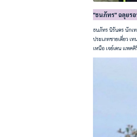
"ธนภัทร" ฉลุยร
ธนภัทร นิรันดร นัก
ประเภทชายเดี่ยว เท
เหนือ เจย์เดน แพคคิรี