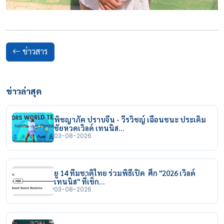
ข่าวสาร
ข่าวล่าสุด
พิชญาภัค ปราบจีน - วีรวิชญ์ เฉือนชนะ ประเดิม
ชัยหวดเวิลด์ เทนนิส…
03-08-2026
ยู 14 ทีมชาติไทย ร่วมพิธีเปิด ศึก "2026 เวิลด์
เทนนิส" ที่เช็ก…
03-08-2026