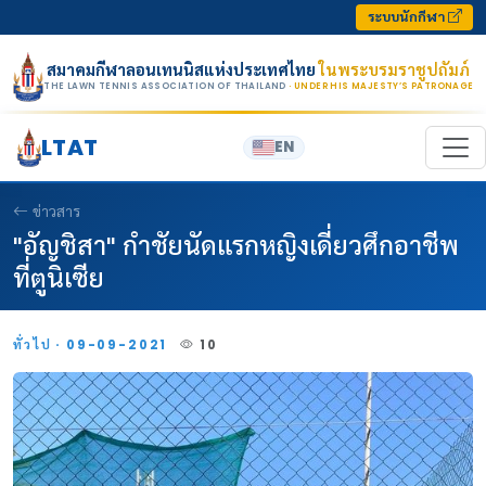
Skip to content
ระบบนักกีฬา
สมาคมกีฬาลอนเทนนิสแห่งประเทศไทย
ในพระบรมราชูปถัมภ์
THE LAWN TENNIS ASSOCIATION OF THAILAND
· UNDER HIS MAJESTY’S PATRONAGE
LTAT
EN
ข่าวสาร
"อัญชิสา" กำชัยนัดแรกหญิงเดี่ยวศึกอาชีพ
ที่ตูนิเซีย
ทั่วไป · 09-09-2021
10