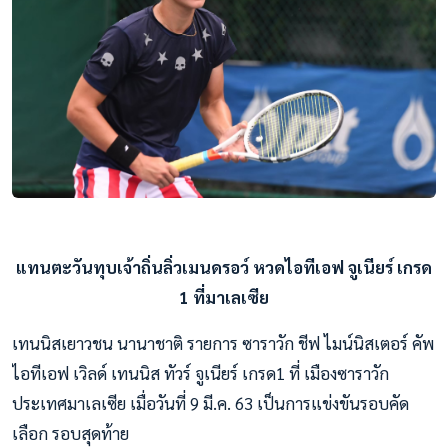
แทนตะวันทุบเจ้าถิ่นลิ่วเมนดรอว์ หวดไอทีเอฟ จูเนียร์ เกรด
1 ที่มาเลเซีย
เทนนิสเยาวชน นานาชาติ รายการ ซาราวัก ชีฟ ไมน์นิสเตอร์ คัพ
ไอทีเอฟ เวิลด์ เทนนิส ทัวร์ จูเนียร์ เกรด1 ที่ เมืองซาราวัก
ประเทศมาเลเซีย เมื่อวันที่ 9 มี.ค. 63 เป็นการแข่งขันรอบคัด
เลือก รอบสุดท้าย