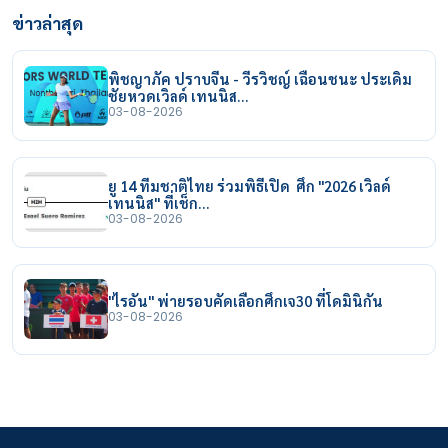
ข่าวล่าสุด
พิชญาภัค ปราบจีน - วีรวิชญ์ เฉือนชนะ ประเดิม
ชัยหวดเวิลด์ เทนนิส…
03-08-2026
ยู 14 ทีมชาติไทย ร่วมพิธีเปิด ศึก "2026 เวิลด์
เทนนิส" ที่เช็ก…
03-08-2026
"ไรอัน" พ่ายรอบคัดเลือกศึกเจ30 ที่โดมินิกัน
03-08-2026