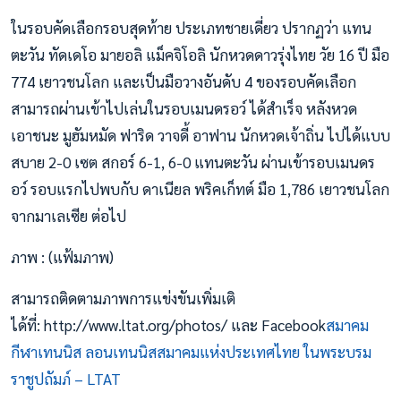
ในรอบคัดเลือกรอบสุดท้าย ประเภทชายเดี่ยว ปรากฏว่า แทน
ตะวัน ทัดเดโอ มายอลิ แม็คจิโอลิ นักหวดดาวรุ่งไทย วัย 16 ปี มือ
774 เยาวชนโลก และเป็นมือวางอันดับ 4 ของรอบคัดเลือก
สามารถผ่านเข้าไปเล่นในรอบเมนดรอว์ ได้สำเร็จ หลังหวด
เอาชนะ มูฮัมหมัด ฟาริด วาจดี้ อาฟาน นักหวดเจ้าถิ่น ไปได้แบบ
สบาย 2-0 เซต สกอร์ 6-1, 6-0 แทนตะวัน ผ่านเข้ารอบเมนดร
อว์ รอบแรกไปพบกับ ดาเนียล พริคเก็ทต์ มือ 1,786 เยาวชนโลก
จากมาเลเซีย ต่อไป
ภาพ : (แฟ้มภาพ)
สามารถติดตามภาพการแข่งขันเพิ่มเติ
ได้ที่: http://www.ltat.org/photos/ และ Facebook
สมาคม
กีฬาเทนนิส ลอนเทนนิสสมาคมแห่งประเทศไทย ในพระบรม
ราชูปถัมภ์ – LTAT