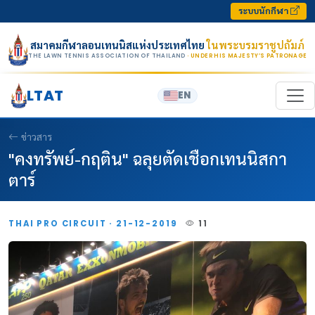
Skip to content
ระบบนักกีฬา
สมาคมกีฬาลอนเทนนิสแห่งประเทศไทย
ในพระบรมราชูปถัมภ์
THE LAWN TENNIS ASSOCIATION OF THAILAND
· UNDER HIS MAJESTY’S PATRONAGE
LTAT
EN
ข่าวสาร
"คงทรัพย์-กฤติน" ฉลุยตัดเชือกเทนนิสกา
ตาร์
THAI PRO CIRCUIT · 21-12-2019
11