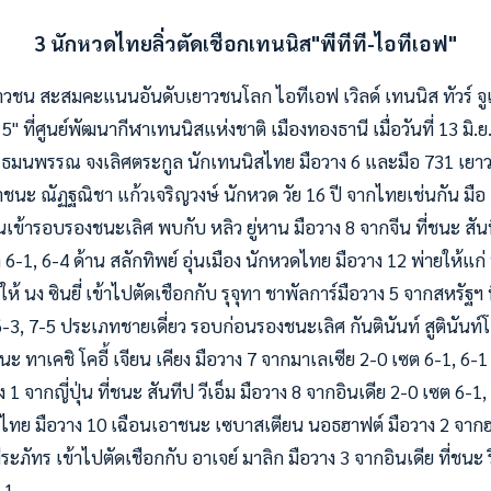
3 นักหวดไทยลิ่วตัดเชือกเทนนิส"พีทีที-ไอทีเอฟ"
วชน สะสมคะแนนอันดับเยาวชนโลก ไอทีเอฟ เวิลด์ เทนนิส ทัวร์ จูเนี
 5" ที่ศูนย์พัฒนากีฬาเทนนิสแห่งชาติ เมืองทองธานี เมื่อวันที่ 13 มิ.
ธมนพรรณ จงเลิศตระกูล นักเทนนิสไทย มือวาง 6 และมือ 731 เยาวช
ะ ณัฏฐณิชา แก้วเจริญวงษ์ นักหวด วัย 16 ปี จากไทยเช่นกัน มือ
นเข้ารอบรองชนะเลิศ พบกับ หลิว ยู่หาน มือวาง 8 จากจีน ที่ชนะ สันที
6-1, 6-4 ด้าน สลักทิพย์ อุ่นเมือง นักหวดไทย มือวาง 12 พ่ายให้แก่ 
ห้ นง ซินยี่ เข้าไปตัดเชือกกับ รุจุทา ชาพัลการ์มือวาง 5 จากสหรัฐฯ
 6-3, 7-5 ประเภทชายเดี่ยว รอบก่อนรองชนะเลิศ กันตินันท์ สูตินัน
นะ ทาเคชิ โคอี้ เจียน เคียง มือวาง 7 จากมาเลเซีย 2-0 เซต 6-1, 6-1
1 จากญี่ปุ่น ที่ชนะ สันทีป วีเอ็ม มือวาง 8 จากอินเดีย 2-0 เซต 6-1,
ทย มือวาง 10 เฉือนเอาชนะ เซบาสเตียน นอธฮาฟต์ มือวาง 2 จากฮ่
ระภัทร เข้าไปตัดเชือกกับ อาเจย์ มาลิก มือวาง 3 จากอินเดีย ที่ชนะ 
-1