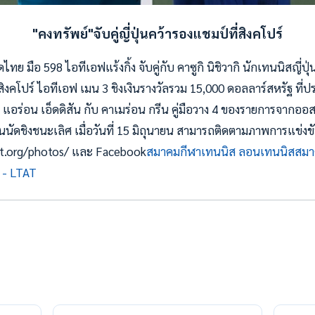
"คงทรัพย์"จับคู่ญี่ปุ่นคว้ารองแชมป์ที่สิงคโปร์
ทย มือ 598 ไอทีเอฟแร้งกิ้ง จับคู่กับ คาซูกิ นิชิวากิ นักเทนนิสญี่ปุ
งคโปร์ ไอทีเอฟ เมน 3 ชิงเงินรางวัลรวม 15,000 ดอลลาร์สหรัฐ ที่ป
 แอร่อน เอ็ดดิสัน กับ คาเมร่อน กรีน คู่มือวาง 4 ของรายการจากออส
นัดชิงชนะเลิศ เมื่อวันที่ 15 มิถุนายน สามารถติดตามภาพการแข่งขัน
ltat.org/photos/ และ Facebook
สมาคมกีฬาเทนนิส ลอนเทนนิสสม
 - LTAT