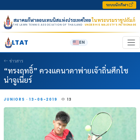
Skip to content
ระบบนักกีฬา
สมาคมกีฬาลอนเทนนิสแห่งประเทศไทย
ในพระบรมราชูปถัมภ์
THE LAWN TENNIS ASSOCIATION OF THAILAND
· UNDER HIS MAJESTY’S PATRONAGE
LTAT
EN
ข่าวสาร
“ทรงฤทธิ์” ควงแคนาดาพ่ายเจ้าถิ่นศึกไช
น่าจูเนียร์
JUNIORS · 13-06-2019
13