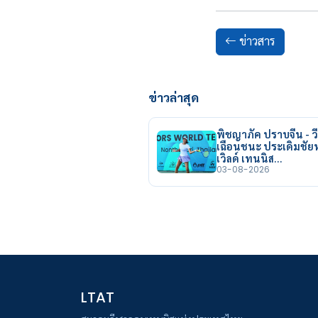
ข่าวสาร
ข่าวล่าสุด
พิชญาภัค ปราบจีน - วี
เฉือนชนะ ประเดิมชั
เวิลด์ เทนนิส…
03-08-2026
LTAT