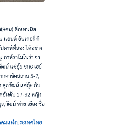
ศ(8คน) ศึกเทนนิส
น แอนด์ อันเดอร์ ดี
ปดาห์ที่สอง ได้อย่าง
ู กาห์ราโมโนว่า จา
ฒน์ แซ่อุ้ย ชนะ เฮย์
์ จากคาซัคสถาน 5-7,
ุภวัฒน์ แซ่อุ้ย กับ
ัดอันดับ 17-32 หญิง
ญวัฒน์ พ่าย เยือง ซื่อ
าคมแห่งประเทศไทย