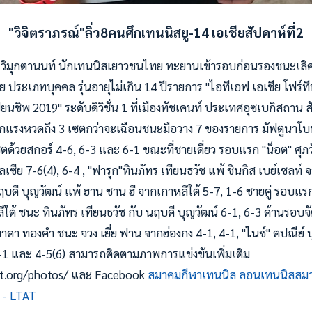
"วิจิตราภรณ์"ลิ่ว8คนศึกเทนนิสยู-14 เอเชียสัปดาห์ที่2
รณ์ วิมุกตานนท์ นักเทนนิสเยาวชนไทย ทะยานเข้ารอบก่อนรองชนะเลิ
 ประเภทบุคคล รุ่นอายุไม่เกิน 14 ปีรายการ "ไอทีเอฟ เอเชีย โฟร์ที
ยนชิพ 2019" ระดับดิวิชั่น 1 ที่เมืองทัชเคนท์ ประเทศอุซเบกิสถาน สั
อกแรงหวดถึง 3 เซตกว่าจะเฉือนชนะมือวาง 7 ของรายการ มัฟตูนาโบน
ตด้
วยสกอร์ 4-6, 6-3 และ 6-1 ขณะที่ชายเดี่ยว รอบแรก "น็อต" ศุภวั
ลเซีย 7-6(4), 6-4 , "ฟารุก"ทินภัทร เทียนธวัช แพ้ ชินกิส เบย์เซลท
บดี บุญวัฒน์ แพ้ ฮาน ชาน ฮี จากเกาหลีใต้ 5-7, 1-6 ชายคู่ รอบแรก ศ
ใต้ ชนะ ทินภัทร เทียนธวัช กับ นฤบดี บุญวัฒน์ 6-1, 6-3 ด้านรอบจ
์มาดา ทองคำ ชนะ จวง เยี่ย ฟาน จากฮ่องกง 4-1, 4-1, "ไนซ์" ตปณีย์ บุ
4-1 และ 4-5(6)
สามารถติดตามภาพการแข่งขันเพิ่มเติม
ltat.org/photos/ และ Facebook
สมาคมกีฬาเทนนิส ลอนเทนนิสสม
 - LTAT