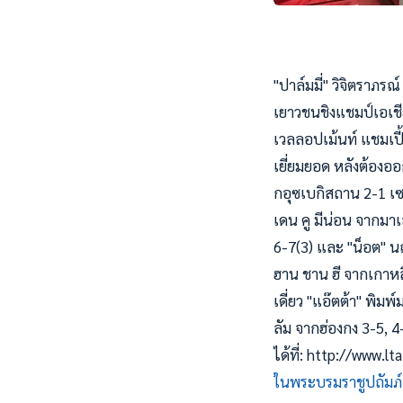
"ปาล์มมี่" วิจิตราภ
เยาวชนชิงแชมป์เอเชีย
เวลลอปเม้นท์ แชมเปี้
เยี่ยมยอด หลังต้องอ
กอุซเบกิสถาน 2-1 เซ
เดน คู มีน่อน จากมาเ
6-7(3) และ "น็อต" นฤ
ฮาน ชาน ฮี จากเกาหลี
เดี่ยว "แอ๊ตต้า" พิมพ
ลัม จากฮ่องกง 3-5, 
ได้ที่: http://www.
ในพระบรมราชูปถัมภ์