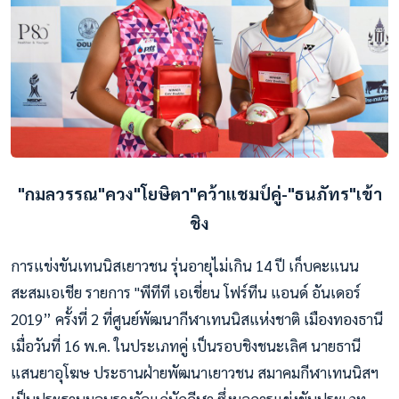
"กมลวรรณ"ควง"โยษิตา"คว้าแชมป์คู่-"ธนภัทร"เข้า
ชิง
การแข่งขันเทนนิสเยาวชน รุ่นอายุไม่เกิน 14 ปี เก็บคะแนน
สะสมเอเชีย รายการ "พีทีที เอเชี่ยน โฟร์ทีน แอนด์ อันเดอร์
2019” ครั้งที่ 2 ที่ศูนย์พัฒนากีฬาเทนนิสแห่งชาติ เมืองทองธานี
เมื่อวันที่ 16 พ.ค. ในประเภทคู่ เป็นรอบชิงชนะเลิศ นายธานี
แสนยาอุโฆษ ประธานฝ่ายพัฒนาเยาวชน สมาคมกีฬาเทนนิสฯ