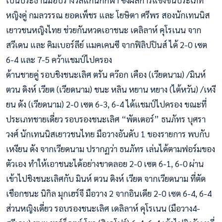
เป็นประธานมอบรางวัลแก่นักกีฬา ซึ่งผลการแข่งขันประเภท
หญิงคู่ กมลวรรณ ยอดเพ็ชร และ โยษิตา ศรีพร สองนักเทนนิส
เยาวชนหญิงไทย ช่วยกันหวดเอาชนะ เดลิลาห์ ค
ุโรเนน จาก
สวีเดน และ คิมเบอร์ลีย์ แมคเคนซี จากฟิลิปปินส์ ได้ 2-0 เซต
6-4 และ 7-5 คว้าแชมป์ไปครอง
ด้านชายคู่ รอบชิงชนะเลิศ ตรัน คว๊อก เคือง (เวียดนาม) /มินห์
ตวน ดิงห์ เวียต (เวียดนาม) ชนะ หลิน หยาน หยาง (ไต้หวัน) /เหงี
ยน ดัง (เวียดนาม) 2-0 เซต 6-3, 6-4 ได้แชมป์ไปครอง ขณะที่
ประเภทชายเดี่ยว รอบรองชนะเลิศ “พัตเตอร์” ธนภัทร บุศรา
วงศ์ นักเทนนิสเยาวชนไทย มือวางอันดับ 1 ของรายการ พบกับ
เหงียน ดัง จากเวียดนาม ปรากฏว่า ธนภัทร เล่นได้ตามฟอร์มของ
ตัวเอง ทำให้เอาชนะได้อย่างขาดลอย 2-0 เซต 6-1, 6-0 ผ่าน
เข้าไปชิงชนะเลิศกับ มินห์ ตวน ดิงห์ เวียต จากเวียดนาม ที่ตัด
เชือกชนะ นิกิล มุกเฮร์จี มือวาง 2 จากอินเดีย 2-0 เซต 6-4, 6-4
ส่วนหญิงเดี่ยว รอบรองชนะเลิศ เดลิลาห์ คุโรเนน (มือวาง4-