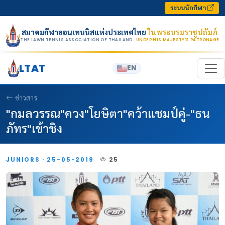
Skip to content
ระบบนักกีฬา
สมาคมกีฬาลอนเทนนิสแห่งประเทศไทย
ในพระบรมราชูปถัมภ์
THE LAWN TENNIS ASSOCIATION OF THAILAND
· UNDER HIS MAJESTY’S PATRONAGE
LTAT
EN
ข่าวสาร
"กมลวรรณ"ควง"โยษิตา"คว้าแชมป์คู่-"ธน
ภัทร"เข้าชิง
JUNIORS · 25-05-2019
25