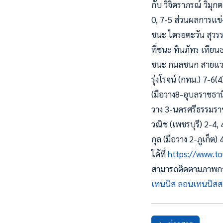
กับ วิจิตราภรณ์ วิม
0, 7-5 ส่วนผลการแข่ง
ชนะ ไตรยตะวัน สุวรรณ
ที่ชนะ ทินภัทร เทียนธ
ชนะ กมลชนก สายแวว (จ
รุ่งโรจน์ (กทม.) 7-6(
(มือวาง8-อุบลราชธานี
วาง 3-นครศรีธรรมราช)
วณิช (เพชรบุรี) 2-4, 
กุล (มือวาง 2-ภูเก็ต
ได้ที่
https://www.to
สามารถติดตามภาพการแ
เทนนิส ลอนเทนนิสส