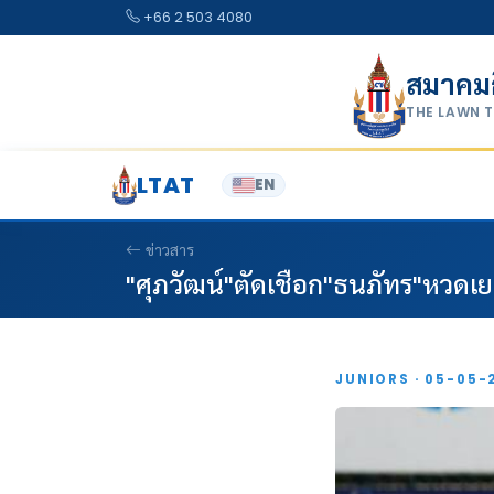
Skip to content
+66 2 503 4080
สมาคม
THE LAWN 
LTAT
EN
ข่าวสาร
"ศุภวัฒน์"ตัดเชือก"ธนภัทร"หว
JUNIORS · 05-05-