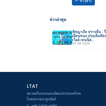
ข่าวสาร
ข่าวล่าสุด
พิชญาภัค ปราบจีน - วี
เฉือนชนะ ประเดิมชั
เวิลด์ เทนนิส…
03-08-2026
LTAT
สมาคมกีฬาลอนเทนนิสแห่งประเทศไทย
ในพระบรมราชูปถัมภ์