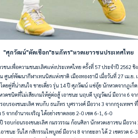
"ศุภวัฒน์"ตัดเชือก"ธนภัทร"หวดเยาวชนประเทศไทย
วชนเพื่อความชนะเลิศแห่งประเทศไทย ครั้งที่ 57 ประจำปี 2562 ช
ณ ศูนย์พัฒนากีฬาเทนนิสแห่งชาติ เมืองทองธานี เมื่อวันที่ 27 เม.ย. เป
คู่ที่น่าสนใจ ชายเดี่ยว รุ่น 14 ปี ศุภวัฒน์ แซ่อุ้ย นักหวดจากภูเก็
วดชนิดที่ไม่เสียเกมให้คู่ต่อสู้ เอาชนะ นฤบดี บุญวัฒน์ มือวาง 6 จา
้ารอบรองชนะเลิศ พบกับ ธนภัทร บุศราวงศ์ มือวาง 3 จากกรุงเทพฯ ที
าง 5 จากอำนาจเจริญ ได้อย่างขาดลอย 2-0 เซต 6-1, 6-0
 14 ปี รอบก่อนรองชนะเลิศ กมรวรรณ ก้อนศิลา นักหวดเยาวชน มือวาง 
าชนะ วันใส กสิกรรมไพบูลย์ มือวาง 8 จากยะลา ได้ 2 เซตรวด 6-3,