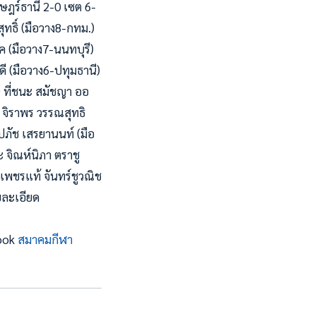
ษฎร์ธานี 2-0 เซต 6-
ุทธิ์ (มือวาง8-กทม.)
ค (มือวาง7-นนทบุรี)
ษดี (มือวาง6-ปทุมธานี)
) ที่ชนะ สมัชญา ออ
ะ จิราพร วรรณสุทธิ
ณปภัช เสรยานนท์ (มือ
 จิณห์นิภา ตราชู
ะ เพชรแท้ จันทร์ชูวณิช
ายละเอียด
book
สมาคมกีฬา