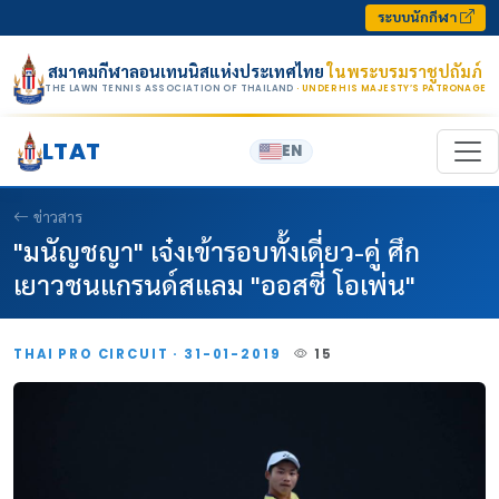
Skip to content
ระบบนักกีฬา
สมาคมกีฬาลอนเทนนิสแห่งประเทศไทย
ในพระบรมราชูปถัมภ์
THE LAWN TENNIS ASSOCIATION OF THAILAND
· UNDER HIS MAJESTY’S PATRONAGE
LTAT
EN
ข่าวสาร
"มนัญชญา" เจ๋งเข้ารอบทั้งเดี่ยว-คู่ ศึก
เยาวชนแกรนด์สแลม "ออสซี่ โอเพ่น"
THAI PRO CIRCUIT · 31-01-2019
15