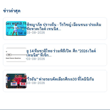
ข่าวล่าสุด
พิชญาภัค ปราบจีน - วีรวิชญ์ เฉือนชนะ ประเดิม
ชัยหวดเวิลด์ เทนนิส…
03-08-2026
ยู 14 ทีมชาติไทย ร่วมพิธีเปิด ศึก "2026 เวิลด์
เทนนิส" ที่เช็ก…
03-08-2026
"ไรอัน" พ่ายรอบคัดเลือกศึกเจ30 ที่โดมินิกัน
03-08-2026