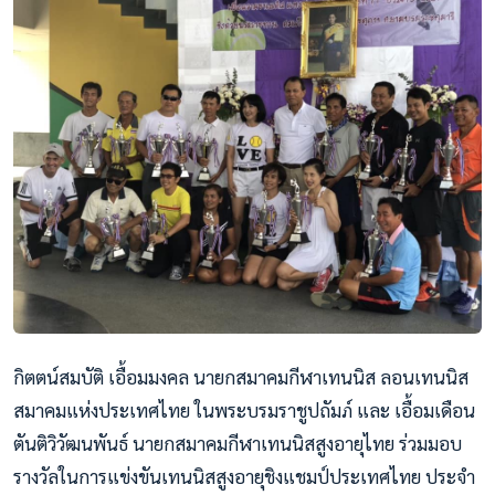
กิตตน์สมบัติ เอื้อมมงคล นายกสมาคมกีฬาเทนนิส ลอนเทนนิส
สมาคมแห่งประเทศไทย ในพระบรมราชูปถัมภ์ และ เอื้อมเดือน
ตันติวิวัฒนพันธ์ นายกสมาคมกีฬาเทนนิสสูงอายุไทย ร่วมมอบ
รางวัลในการแข่งขันเทนนิสสูงอายุชิงแชมป์ประเทศไทย ประจำ