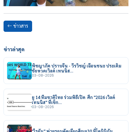
ข่าวสาร
ข่าวล่าสุด
พิชญาภัค ปราบจีน - วีรวิชญ์ เฉือนชนะ ประเดิม
ชัยหวดเวิลด์ เทนนิส…
03-08-2026
ยู 14 ทีมชาติไทย ร่วมพิธีเปิด ศึก "2026 เวิลด์
เทนนิส" ที่เช็ก…
03-08-2026
"ไรอัน" พ่ายรอบคัดเลือกศึกเจ30 ที่โดมินิกัน