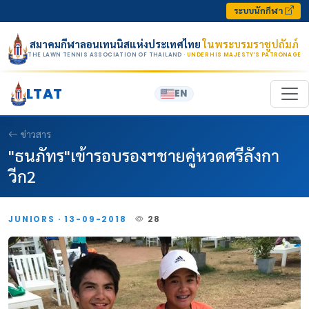
Skip to content
ระบบนักกีฬา
สมาคมกีฬาลอนเทนนิสแห่งประเทศไทย
ในพระบรมราชูปถัมภ์
THE LAWN TENNIS ASSOCIATION OF THAILAND
· UNDER HIS MAJESTY’S PATRONAGE
LTAT
EN
ข่าวสาร
"ธนภัทร"เข้ารอบรองฯชายคู่หวดศรีลังกา
วีก2
JUNIORS · 13-09-2018
28