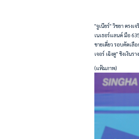
"จูเนียร์" วิชยา ตรง
เนเธอร์แลนด์ มือ 63
ชายเดี่ยว รอบคัดเลื
เจอร์ เฉิงตู" ชิงเงิน
(แฟ้มภาพ)