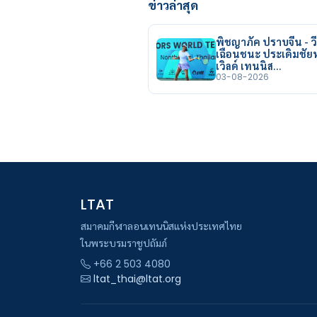
ข่าวล่าสุด
พิชญาภัค ปราบจีน - วี
เฉือนชนะ ประเดิมชั
เวิลด์ เทนนิส…
03-08-2026
LTAT
สมาคมกีฬาลอนเทนนิสแห่งประเทศไทย
ในพระบรมราชูปถัมภ์
+66 2 503 4080
ltat_thai@ltat.org