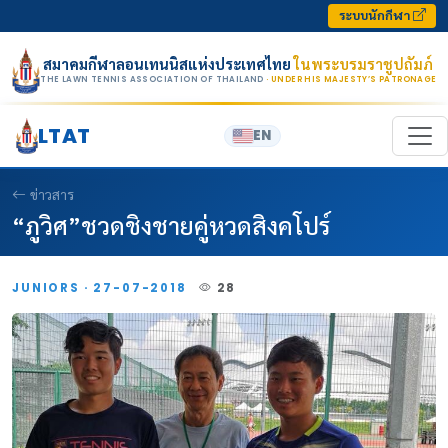
Skip to content
ระบบนักกีฬา
สมาคมกีฬาลอนเทนนิสแห่งประเทศไทย
ในพระบรมราชูปถัมภ์
THE LAWN TENNIS ASSOCIATION OF THAILAND
· UNDER HIS MAJESTY’S PATRONAGE
LTAT
EN
ข่าวสาร
“ภูวิศ”ชวดชิงชายคู่หวดสิงคโปร์
JUNIORS · 27-07-2018
28