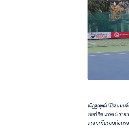
ณัฏฐญุตม์ นิธิธนนนต
เซอร์กิต เกรด 5 รายกา
ลงแข่งขันรอบก่อนรองช