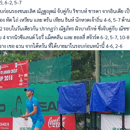
), 6-2, 5-7
ก่อนรองชนะเลิศ ณัฏฐญุตม์ จับคู่กับ ริชาบห์ ชารดา จากอินเดีย เป็น
อง ทัต ไถ่ เหวียน และ ตรัน เทียน ธินห์ นักหวดเจ้าถิ่น 4-6, 5-7 ด
 2 รอบในวันเดียวกัน ปรากฏว่า ณัฐภัทร ผิวบางรักษ์ ซึ่งจับคู่กับ ณัชชา
บ 4 จากนิวซีแลนด์ ไอวี่ แม็คคลีน และ ฮอลลี่ สจ๊วร์ต 6-2, 5-7, 10
จาง เขอ ฉวน จากไต้หวัน ที่ได้บายมาในรอบก่อนหน้านี้ 4-6, 2-6