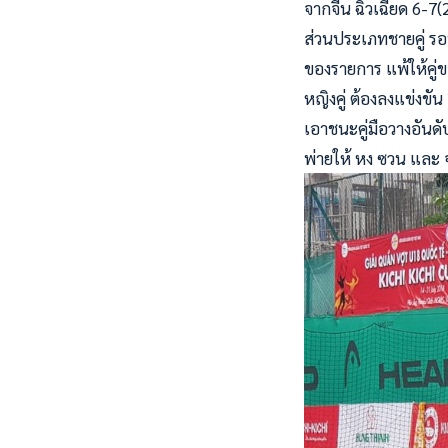
จากจีน ฉิวเฉียด 6-7(2
ส่วนประเภทชายคู่ รอบ
ของรายการ แพ้ให้คู่ข
หญิงคู่ ต้องลงแข่งขัน
เอาชนะคู่มือวางอันดั
พ่ายให้ หง ซวน และ 