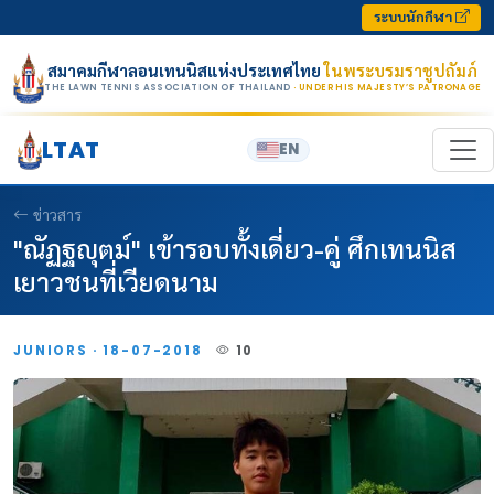
Skip to content
ระบบนักกีฬา
สมาคมกีฬาลอนเทนนิสแห่งประเทศไทย
ในพระบรมราชูปถัมภ์
THE LAWN TENNIS ASSOCIATION OF THAILAND
· UNDER HIS MAJESTY’S PATRONAGE
LTAT
EN
ข่าวสาร
"ณัฏฐญุตม์" เข้ารอบทั้งเดี่ยว-คู่ ศึกเทนนิส
เยาวชนที่เวียดนาม
JUNIORS · 18-07-2018
10