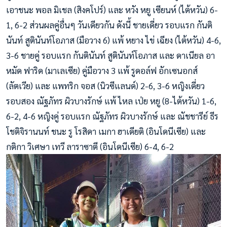
เอาชนะ พอล มิเชล (สิงคโปร์) และ หวัง หยู เซียนห์ (ไต้หวัน) 6-
1, 6-2 ส่วนผลคู่อื่นๆ วันเดียวกัน ดังนี้ ชายเดี่ยว รอบแรก กันติ
นันท์ สูตินันท์โอภาส (มือวาง 6) แพ้ หยาง ไข่ เฉียง (ไต้หวัน) 4-6,
3-6 ชายคู่ รอบแรก กันตินันท์ สูตินันท์โอภาส และ ดาเนียล อา
หมัด ฟาริด (มาเลเซีย) คู่มือวาง 3 แพ้ รูดอล์ฟ อักเซนอกส์
(ลัตเวีย) และ แพทริก จอส (นิวซีแลนด์) 2-6, 3-6 หญิงเดี่ยว
รอบสอง ณัฐภัทร ผิวบางรักษ์ แพ้ ไหล เป่ย หยู (8-ไต้หวัน) 1-6,
6-2, 4-6 หญิงคู่ รอบแรก ณัฐภัทร ผิวบางรักษ์ และ ณัชชารีย์ ธีร
โชติจิรานนท์ ชนะ รู โรสิดา เมกา ฮาเดียติ (อินโดนีเซีย) และ
กติกา วิเศษา เทวี ลาราซาตี (อินโดนีเซีย) 6-4, 6-2