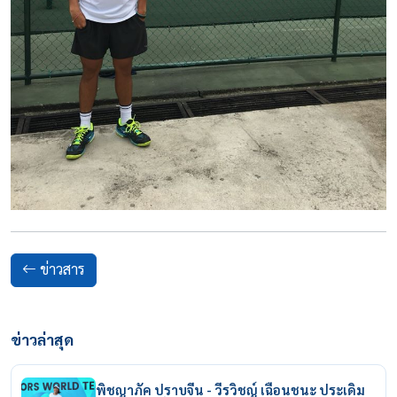
ข่าวสาร
ข่าวล่าสุด
พิชญาภัค ปราบจีน - วีรวิชญ์ เฉือนชนะ ประเดิม