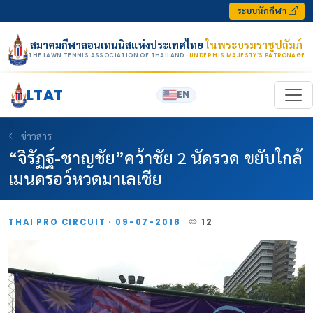
Skip to content
ระบบนักกีฬา
สมาคมกีฬาลอนเทนนิสแห่งประเทศไทย
ในพระบรมราชูปถัมภ์
THE LAWN TENNIS ASSOCIATION OF THAILAND
· UNDER HIS MAJESTY’S PATRONAGE
LTAT
EN
ข่าวสาร
“จิรัฏฐ์-ชาญชัย”คว้าชัย 2 นัดรวด ขยับใกล้
เมนดรอว์หวดมาเลเซีย
THAI PRO CIRCUIT · 09-07-2018
12