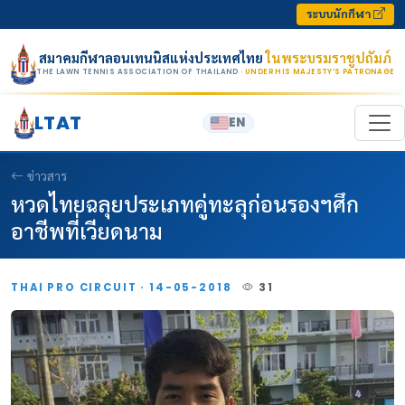
Skip to content
ระบบนักกีฬา
สมาคมกีฬาลอนเทนนิสแห่งประเทศไทย
ในพระบรมราชูปถัมภ์
THE LAWN TENNIS ASSOCIATION OF THAILAND
· UNDER HIS MAJESTY’S PATRONAGE
LTAT
EN
ข่าวสาร
หวดไทยฉลุยประเภทคู่ทะลุก่อนรองฯศึก
อาชีพที่เวียดนาม
THAI PRO CIRCUIT · 14-05-2018
31