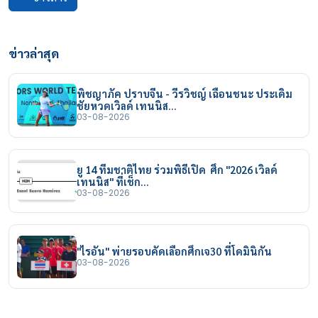
ข่าวล่าสุด
พิชญาภัค ปราบจีน - วีรวิชญ์ เฉือนชนะ ประเดิม
ชัยหวดเวิลด์ เทนนิส…
03-08-2026
ยู 14 ทีมชาติไทย ร่วมพิธีเปิด ศึก "2026 เวิลด์
เทนนิส" ที่เช็ก…
03-08-2026
"ไรอัน" พ่ายรอบคัดเลือกศึกเจ30 ที่โดมินิกัน
03-08-2026