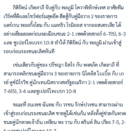
กิติรัตน์ เกิดลาภี จับคู่กับ พลภูมิ โควาพิทักษ์เทศ อาศัยทีม
เวิร์คที่ดีและโชว์ฟอร์มสุดอึด ฮึดสู้กับคู่มือวาง 2 ของรายการ
แดร์เรน พอลกิ้งโฮม กับ แมทธิว โรมิออส จากออสเตรเลีย ได้
อย่างเยี่ยมยอดก่อนจะเฉือนชนะ 2-1 เซตด
้วยสกอร์ 6-7(5), 6-3
และ ซูเปอร์ไทเบรก 10-8 ทำให้ กิติรัตน์ กับ พลภูมิ ผ่านเข้าสู่
รอบก่อนรองชนะเลิศทันที
เช่นเดียวกับคู่ของ ปรัชญา อิสโร กับ พงศภัค เกิดลาภี ที่
สามารถพลิกชนะคู่มือวาง 3 ของรายการ นิโคลัส ไบเบิ้ล กับ เก
รย์ คูช์นิโรวิช คู่นักเทนนิสจากสหรัฐอเมริกา 2-1 เซตด้วยสกอร์
7-6(5), 3-6 และซูเปอร์ไทเบรก 10-8
ขณะที่ ธนเพช ฉันทะ กับ วรชน รักษ์ปวงชน สามารถผ่าน
เข้าสู่รอบก่อนรองชนะเลิศ ชายคู่ได้เช่นกัน หลังทั้งคู่ช่วยกันหวด
ชนะคู่นักหวดเจ้าถิ่น เหงียน พง วาน กับ ตรินห์ ลิน เกียง 7-5, 2-
6 และซูเปอร์ไทเบรก 10-7