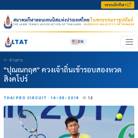
Skip to content
ระบบนักกีฬา
สมาคมกีฬาลอนเทนนิสแห่งประเทศไทย
ในพระบรมราชูปถัมภ์
THE LAWN TENNIS ASSOCIATION OF THAILAND
· UNDER HIS MAJESTY’S PATRONAGE
LTAT
EN
ข่าวสาร
"ปุณณกฤศ" ควงเจ้าถิ่นเข้ารอบสองหวด
สิงคโปร์
THAI PRO CIRCUIT · 14-05-2018
12