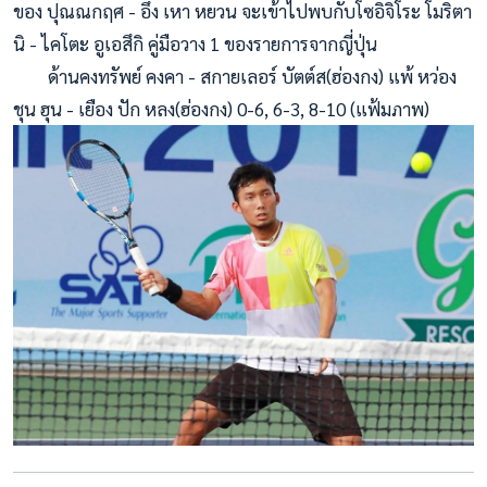
ของ ปุณณกฤศ - อึ่ง เหา หยวน จะเข้าไปพบกับโซอิจิโระ โมริตา
นิ - ไคโตะ อูเอสึกิ คู่มือวาง 1 ของรายการ
จากญี่ปุ่น
ด้านคงทรัพย์ คงคา - สกายเลอร์ บัตต์ส(ฮ่องกง) แพ้ หว่อง
ชุน ฮุน - เยือง ปัก หลง(ฮ่องกง) 0-6, 6-3, 8-10 (แฟ้มภาพ)