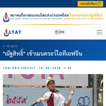
Skip to content
ระบบนักกีฬา
สมาคมกีฬาลอนเทนนิสแห่งประเทศไทย
ในพระบรมราชูปถัมภ์
THE LAWN TENNIS ASSOCIATION OF THAILAND
· UNDER HIS MAJESTY’S PATRONAGE
LTAT
EN
ข่าวสาร
"ณัฐสิทธิ์" เข้าเมนดรอว์ไอทีเอฟจีน
THAI PRO CIRCUIT · 14-05-2018
21