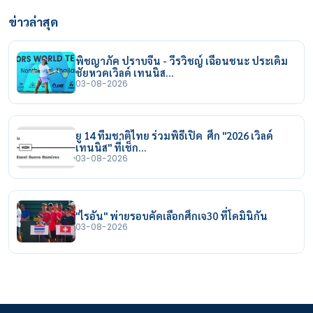
ข่าวล่าสุด
พิชญาภัค ปราบจีน - วีรวิชญ์ เฉือนชนะ ประเดิม
ชัยหวดเวิลด์ เทนนิส…
03-08-2026
ยู 14 ทีมชาติไทย ร่วมพิธีเปิด ศึก "2026 เวิลด์
เทนนิส" ที่เช็ก…
03-08-2026
"ไรอัน" พ่ายรอบคัดเลือกศึกเจ30 ที่โดมินิกัน
03-08-2026