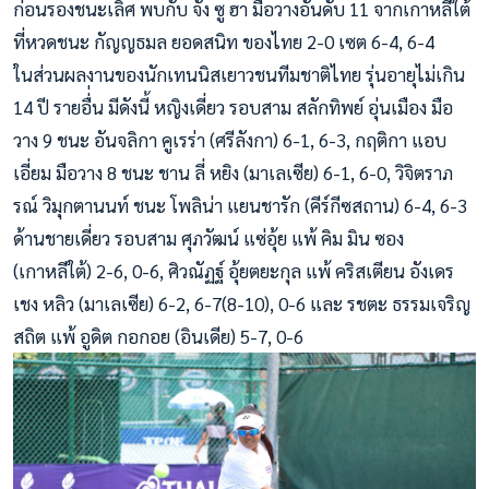
ก่อนรองชนะเลิศ พบกับ จัง ซู ฮา มือวางอันดับ 11 จากเกาหลีใต้
ที่หวดชนะ กัญญธมล ยอดสนิท ของไทย 2-0 เซต 6-4, 6-4
ในส่วนผลงานของนักเทนนิสเยาวชนทีมชาติไทย รุ่นอายุไม่เกิน
14 ปี รายอื่่น มีดังนี้ หญิงเดี่ยว รอบสาม สลักทิพย์ อุ่นเมือง มือ
วาง 9 ชนะ อันจลิกา คูเรร่า (ศรีลังกา) 6-1, 6-3, กฤติกา แอบ
เอี่ยม มือวาง 8 ชนะ ชาน ลี่ หยิง (มาเลเซีย) 6-1, 6-0, วิจิตราภ
รณ์ วิมุกตานนท์ ชนะ โพลิน่า แยนชารัก (คีร์กีซสถาน) 6-4, 6-3
ด้านชายเดี่ยว รอบสาม ศุภวัฒน์ แซ่อุ้ย แพ้ คิม มิน ซอง
(เกาหลีใต้) 2-6, 0-6, ศิวณัฏฐ์ อุ้ยตยะกุล แพ้ คริสเตียน อังเดร
เชง หลิว (มาเลเซีย) 6-2, 6-7(8-10), 0-6 และ รชตะ ธรรมเจริญ
สถิต แพ้ อูดิต กอกอย (อินเดีย) 5-7, 0-6