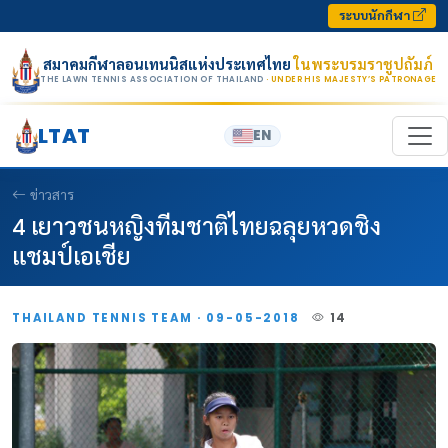
Skip to content
ระบบนักกีฬา
สมาคมกีฬาลอนเทนนิสแห่งประเทศไทย
ในพระบรมราชูปถัมภ์
THE LAWN TENNIS ASSOCIATION OF THAILAND
· UNDER HIS MAJESTY’S PATRONAGE
LTAT
EN
ข่าวสาร
4 เยาวชนหญิงทีมชาติไทยฉลุยหวดชิง
แชมป์เอเชีย
THAILAND TENNIS TEAM · 09-05-2018
14