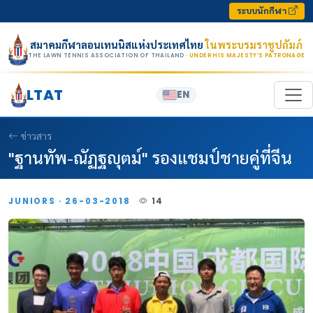
Skip to content
ระบบนักกีฬา
สมาคมกีฬาลอนเทนนิสแห่งประเทศไทย
ในพระบรมราชูปถัมภ์
THE LAWN TENNIS ASSOCIATION OF THAILAND
· UNDER HIS MAJESTY’S PATRONAGE
LTAT
EN
ข่าวสาร
"ฐานทัพ-ณัฏฐญุตม์" รองแชมป์ชายคู่ที่จีน
JUNIORS · 26-03-2018
14