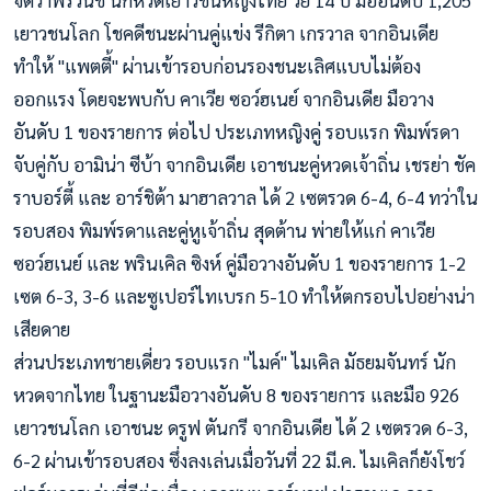
เยาวชนโลก โชคดีชนะผ่านคู่แข่ง รีกิตา เกรวาล จากอินเดีย
ทำให้ "แพตตี้" ผ่านเข้ารอบก่อนรองชนะเลิศแบบไม่ต้อง
ออกแรง โดยจะพบกับ คาเวีย ซอว์ฮเนย์ จากอินเดีย มือวาง
อันดับ 1 ของรายการ ต่อไป ประเภทหญิงคู่ รอบ
แรก พิมพ์รดา
จับคู่กับ อามิน่า ซีบ้า จากอินเดีย เอาชนะคู่หวดเจ้าถิ่น เชรย่า ชัค
ราบอร์ตี้ และ อาร์ชิต้า มาฮาลวาล ได้ 2 เซตรวด 6-4, 6-4 ทว่าใน
รอบสอง พิมพ์รดาและคู่หูเจ้าถิ่น สุดต้าน พ่ายให้แก่ คาเวีย
ซอว์ฮเนย์ และ พรินเคิล ซิงห์ คู่มือวางอันดับ 1 ของรายการ 1-2
เซต 6-3, 3-6 และซูเปอร์ไทเบรก 5-10 ทำให้ตกรอบไปอย่างน่า
เสียดาย
ส่วนประเภทชายเดี่ยว รอบแรก "ไมค์" ไมเคิล มัธยมจันทร์ นัก
หวดจากไทย ในฐานะมือวางอันดับ 8 ของรายการ และมือ 926
เยาวชนโลก เอาชนะ ดรูฟ ตันกรี จากอินเดีย ได้ 2 เซตรวด 6-3,
6-2 ผ่านเข้ารอบสอง ซึ่งลงเล่นเมื่อวันที่ 22 มี.ค. ไมเคิลก็ยังโชว์