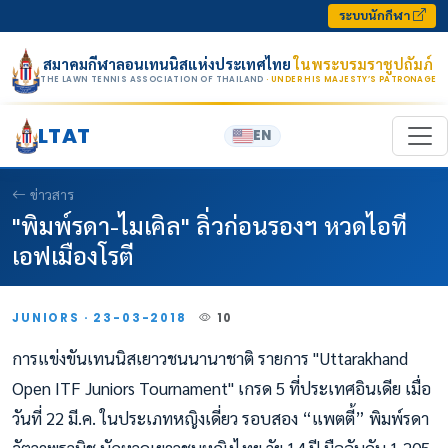
Skip to content
ระบบนักกีฬา
สมาคมกีฬาลอนเทนนิสแห่งประเทศไทย
ในพระบรมราชูปถัมภ์
THE LAWN TENNIS ASSOCIATION OF THAILAND
· UNDER HIS MAJESTY’S PATRONAGE
LTAT
EN
ข่าวสาร
"พิมพ์รดา-ไมเคิล" ลิ่วก่อนรองฯ หวดไอที
เอฟเมืองโรตี
JUNIORS · 23-03-2018
10
การแข่งขันเทนนิสเยาวชนนานาชาติ รายการ "Uttarakhand
Open ITF Juniors Tournament" เกรด 5 ที่ประเทศอินเดีย เมื่อ
วันที่ 22 มี.ค. ในประเภทหญิงเดี่ยว รอบสอง “แพตตี้” พิมพ์รดา
จัตวาพรวนิช นักหวดเยาวชนหญิงไทย วัย 14 ปี มืออันดับ 1,205