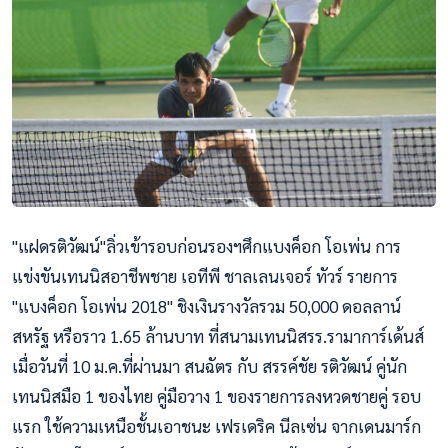
"แฝดรติวัฒน์"ลิ่วเข้ารอบก่
อนรองฯศึกแบงค็อก โอเพ่น การ
แข่งขันเทนนิสอาชีพชาย เอทีพี ชาลเลนเจอร์ ทัวร์ รายการ
"แบงค็อก โอเพ่น 2018" ชิงเงินรางวัลรวม 50,000 ดอลลาน์
สหรัฐ หรือราว 1.65 ล้านบาท ที่สนามเทนนิสรร.รามาการ์เด
้นส์
เมื่อวันที่ 10 ม.ค.ที่ผ่านมา สนฉัตร กับ สรรค์ชัย รติวัฒน์ คู่นัก
เทนนิสมือ 1 ของไทย คู่มือวาง 1 ของรายการลงหวดชายคู่ รอบ
แรก ใช้ความเหนือชั้นเอาชนะ เฟรเดริค นีลเซ่น จากเดนมาร์ก