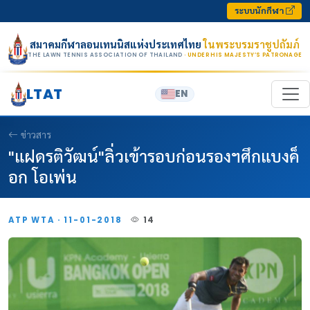
Skip to content
ระบบนักกีฬา
สมาคมกีฬาลอนเทนนิสแห่งประเทศไทย
ในพระบรมราชูปถัมภ์
THE LAWN TENNIS ASSOCIATION OF THAILAND
· UNDER HIS MAJESTY’S PATRONAGE
LTAT
EN
ข่าวสาร
"แฝดรติวัฒน์"ลิ่วเข้ารอบก่อนรองฯศึกแบงค็
อก โอเพ่น
ATP WTA · 11-01-2018
14